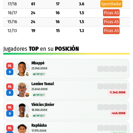
17/18
61
17
3.6
SportRadar
16/17
24
16
1.5
Picas AS
15/16
24
16
1.5
Picas AS
12/13
19
15
1.3
Picas AS
Jugadores
TOP
en su
POSICIÓN
Mbappé
DL
25.940.000€
0
0
0
0
Lamine Yamal
DL
25.840.000€
-1.340.000€
0
0
0
0
Vinícius Júnior
DL
18.960.000€
-440.000€
0
0
0
0
Raphinha
DL
17.970.000€