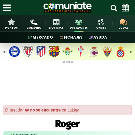
PUNTOS
COMUNIO
NOTICIAS
JUGADORES
ONCES
DUDAS
MERCADO
FICHAJES
AYUDA
◀︎
▶︎
Publicidad
El jugador
ya no se encuentra
en LaLiga
Roger