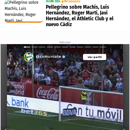
26 ENE 2024
MrComuniate
Pellegrino sobre Machís, Luis
Hernández, Roger Martí, Javi
Hernández, el Athletic Club y el
nuevo Cádiz
Publicidad
@comuniate
Ver perfil
Ver perfil