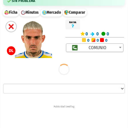
SIN PROBLEMA
Ficha
Minutos
Mercado
Comparar
RACHA
0
0
0
0
0
0
COMUNIO
DL
Publicidad SeedTag