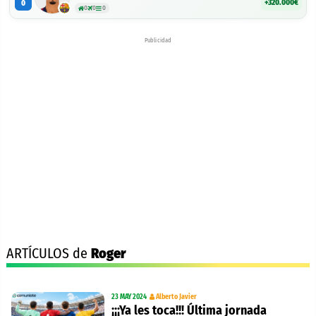
+320.000€
0
0
0
0
Publicidad
ARTÍCULOS de
Roger
23 MAY 2024
Alberto Javier
¡¡¡Ya les toca!!! Última jornada