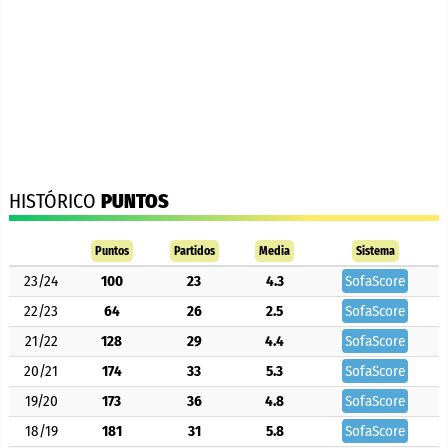
HISTÓRICO
PUNTOS
Puntos
Partidos
Media
Sistema
23/24
100
23
4.3
SofaScore
22/23
64
26
2.5
SofaScore
21/22
128
29
4.4
SofaScore
20/21
174
33
5.3
SofaScore
19/20
173
36
4.8
SofaScore
18/19
181
31
5.8
SofaScore