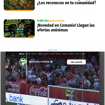
¿Los reconoces en tu comunidad?
10 ABR 2026
Jose A. Durán
¡Novedad en Comunio! Llegan las
ofertas anónimas
Publicidad
@comuniate
Ver perfil
Ver perfil