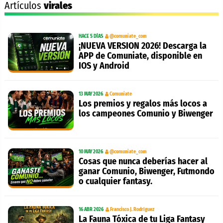
Artículos
virales
HACE 5 DÍAS
@comuniate_com
¡NUEVA VERSION 2026! Descarga la
APP de Comuniate, disponible en
IOS y Android
13 MAY 2026
Comuniate
Los premios y regalos más locos a
los campeones Comunio y Biwenger
10 MAY 2026
@comuniate_com
Cosas que nunca deberías hacer al
ganar Comunio, Biwenger, Futmondo
o cualquier fantasy.
16 ABR 2026
Francisco J. Rodríguez
La Fauna Tóxica de tu Liga Fantasy