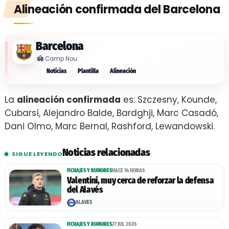
Alineación confirmada del Barcelona
Barcelona
🏟️
Camp Nou
Noticias
Plantilla
Alineación
La
alineación confirmada
es: Szczesny, Kounde,
Cubarsí, Alejandro Balde, Bardghji, Marc Casadó,
Dani Olmo, Marc Bernal, Rashford, Lewandowski.
Noticias relacionadas
SIGUE LEYENDO
FICHAJES Y RUMORES
HACE 14 HORAS
Valentini, muy cerca de reforzar la defensa
del Alavés
ALAVÉS
FICHAJES Y RUMORES
27 JUL 2026