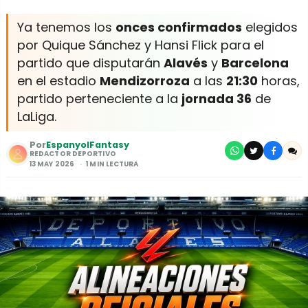
Ya tenemos los
onces confirmados
elegidos
por Quique Sánchez y Hansi Flick para el
partido que disputarán
Alavés
y
Barcelona
en el estadio
Mendizorroza
a las
21:30
horas,
partido perteneciente a la
jornada 36
de
LaLiga.
Por
EspanyolFantasy
REDACTOR DEPORTIVO
13 MAY 2026
1 MIN LECTURA