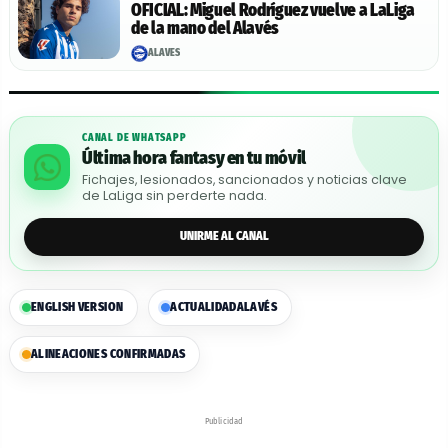
OFICIAL: Miguel Rodríguez vuelve a LaLiga
de la mano del Alavés
ALAVÉS
CANAL DE WHATSAPP
Última hora fantasy en tu móvil
Fichajes, lesionados, sancionados y noticias clave
de LaLiga sin perderte nada.
UNIRME AL CANAL
ENGLISH VERSION
ACTUALIDAD
ALAVÉS
ALINEACIONES CONFIRMADAS
Publicidad