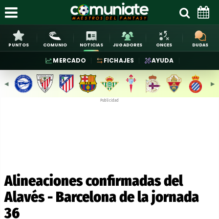
PUNTOS
COMUNIO
NOTICIAS
JUGADORES
ONCES
DUDAS
MERCADO
FICHAJES
AYUDA
◀︎
▶︎
Publicidad
Alineaciones confirmadas del
Alavés - Barcelona de la jornada
36