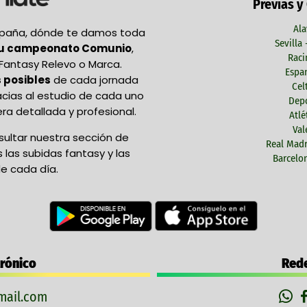
Previas y
Ala
España, dónde te damos toda
Sevilla
tu campeonato Comunio
,
Raci
Fantasy Relevo o Marca.
Espan
 posibles
de cada jornada
Cel
acias al estudio de cada uno
Depo
ra detallada y profesional.
Atlé
Val
ultar nuestra sección de
Real Madr
las subidas fantasy y las
Barcelon
e cada día.
trónico
Rede
ail.com