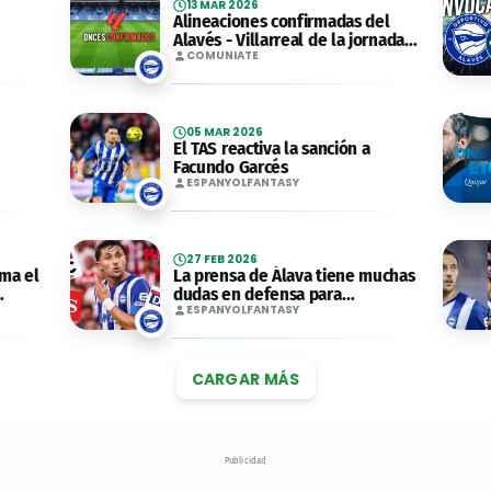
13 MAR 2026
Alineaciones confirmadas del
Alavés - Villarreal de la jornada
30 de
28
COMUNIATE
05 MAR 2026
El TAS reactiva la sanción a
Facundo Garcés
28 de
ESPANYOLFANTASY
27 FEB 2026
rma el
La prensa de Álava tiene muchas
dudas en defensa para
enfrentarse al Levante ¿Garcés y
ESPANYOLFANTASY
Pacheco titulares?
CARGAR MÁS
Publicidad