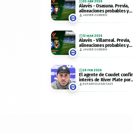
02 ABR 2026
Alavés - Osasuna. Previa,
alineaciones probables y
consejos fantasy. Jornada 
JAVIER CUBERO
LaLiga.
12 MAR 2026
Alavés - Villarreal. Previa,
alineaciones probables y
consejos fantasy. Jornada 
JAVIER CUBERO
LaLiga.
28 FEB 2026
El agente de Coudet confi
interés de River Plate por
hacerse con sus servicios
ESPANYOLFANTASY