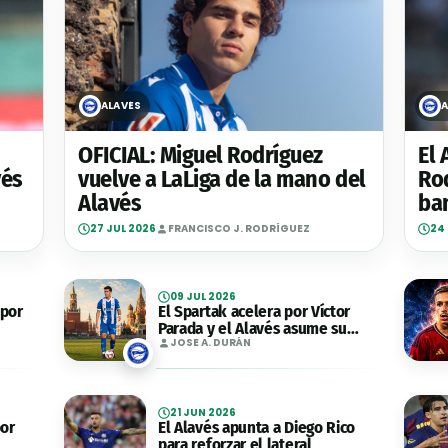
ALAVÉS
A
OFICIAL: Miguel Rodríguez
El 
vés
vuelve a LaLiga de la mano del
Rod
Alavés
ba
27 JUL 2026
FRANCISCO J. RODRÍGUEZ
24
09 JUL 2026
 por
El Spartak acelera por Víctor
Parada y el Alavés asume su
salida
JOSE A. DURÁN
21 JUN 2026
por
El Alavés apunta a Diego Rico
para reforzar el lateral