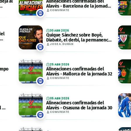
deja al
Alineaciones confirmadas del
Alavés - Barcelona de la jornada
36
COMUNIATE
30 ABR 2026
del
Quique Sánchez sobre Boyé,
Diabaté, el derbi, la permanencia
...
JOSE A. DURÁN
25 ABR 2026
iempo
Alineaciones confirmadas del
Alavés - Mallorca de la jornada 32
COMUNIATE
05 ABR 2026
Alineaciones confirmadas del
...
Alavés - Osasuna de la jornada 30
COMUNIATE