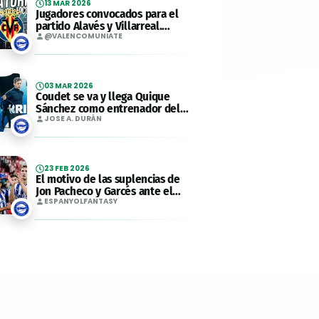
13 MAR 2026
Jugadores convocados para el
partido Alavés y Villarreal.
Jornada 28.
@VALENCOMUNIATE
03 MAR 2026
Coudet se va y llega Quique
Sánchez como entrenador del
Alavés
JOSE A. DURÁN
23 FEB 2026
El motivo de las suplencias de
Jon Pacheco y Garcés ante el
Girona
ESPANYOLFANTASY