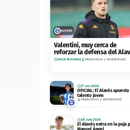
ALAVÉS
Valentini, muy cerca de
reforzar la defensa del Ala
HACE 16 HORAS
FRANCISCO J. RODRÍGUEZ
17 JUL 2026
OFICIAL: El Alavés apuesta
talento joven
FRANCISCO J. RODRÍGUEZ
29 JUN 2026
El Alavés entra en la puja 
Manuel Ángel