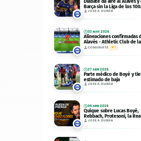
Diabaté da aire al Alavés y 
Barça sin la Liga de los 100
puntos
JOSE A. DURÁN
02 MAY 2026
Alineaciones confirmadas 
Alavés - Athletic Club de la
jornada 34
COMUNIATE
1
27 ABR 2026
Parte médico de Boyé y t
estimado de baja
JOSE A. DURÁN
09 ABR 2026
Quique sobre Lucas Boyé,
Rebbach, Protesoni, la Real 
JOSE A. DURÁN