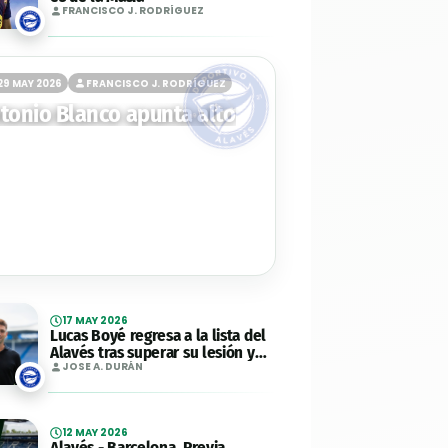
FRANCISCO J. RODRÍGUEZ
29 MAY 2026
FRANCISCO J. RODRÍGUEZ
tonio Blanco apunta alto
17 MAY 2026
Lucas Boyé regresa a la lista del
Alavés tras superar su lesión y
apunta al Tartiere
JOSE A. DURÁN
12 MAY 2026
Alavés - Barcelona. Previa,