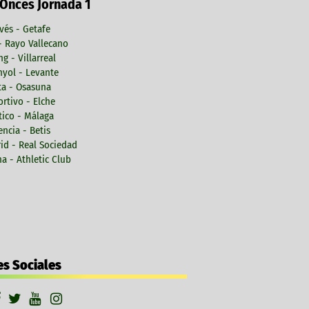
 Onces Jornada 1
vés - Getafe
 - Rayo Vallecano
ng - Villarreal
yol - Levante
ta - Osasuna
rtivo - Elche
tico - Málaga
encia - Betis
id - Real Sociedad
a - Athletic Club
s Sociales