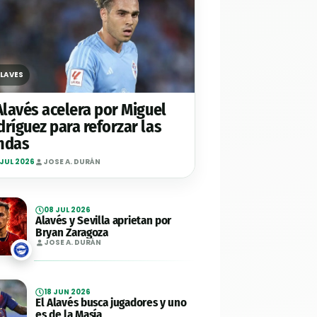
LAVÉS
Alavés acelera por Miguel
ríguez para reforzar las
ndas
 JUL 2026
JOSE A. DURÁN
08 JUL 2026
Alavés y Sevilla aprietan por
Bryan Zaragoza
JOSE A. DURÁN
18 JUN 2026
El Alavés busca jugadores y uno
es de la Masía