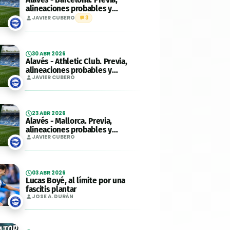
alineaciones probables y
consejos fantasy. Jornada 36 de
JAVIER CUBERO
3
LaLiga.
30 ABR 2026
Alavés - Athletic Club. Previa,
alineaciones probables y
consejos fantasy. Jornada 34 de
JAVIER CUBERO
LaLiga.
23 ABR 2026
Alavés - Mallorca. Previa,
alineaciones probables y
consejos fantasy. Jornada 32 de
JAVIER CUBERO
LaLiga.
03 ABR 2026
Lucas Boyé, al límite por una
fascitis plantar
JOSE A. DURÁN