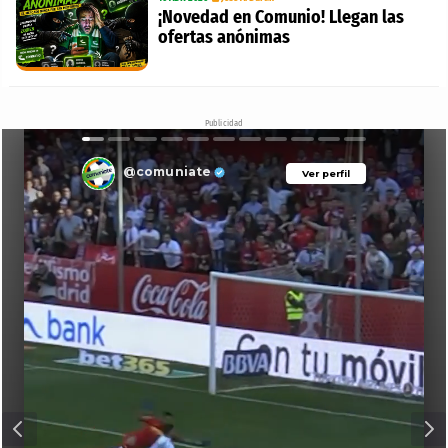
¡Novedad en Comunio! Llegan las
ofertas anónimas
Publicidad
@comuniate
Ver perfil
Ver perfil