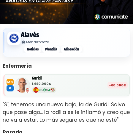
Alavés
🏟️
Mendizorroza
Noticias
Plantilla
Alineación
Enfermería
Guridi
MD
1.690.000€
-60.000€
0
0
0
"Sí, tenemos una nueva baja, la de Guridi. Salvo
que pase algo... la rodilla se le inflamó y creo que
no va a estar. Lo más seguro es que no esté".
Parada