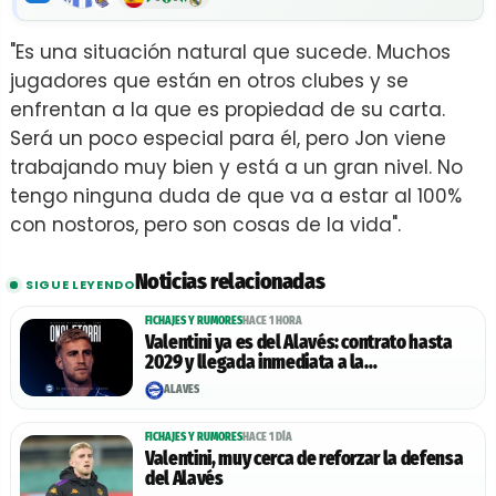
"Es una situación natural que sucede. Muchos
jugadores que están en otros clubes y se
enfrentan a la que es propiedad de su carta.
Será un poco especial para él, pero Jon viene
trabajando muy bien y está a un gran nivel. No
tengo ninguna duda de que va a estar al 100%
con nostoros, pero son cosas de la vida".
Noticias relacionadas
SIGUE LEYENDO
FICHAJES Y RUMORES
HACE 1 HORA
Valentini ya es del Alavés: contrato hasta
2029 y llegada inmediata a la
pretemporada
ALAVÉS
FICHAJES Y RUMORES
HACE 1 DÍA
Valentini, muy cerca de reforzar la defensa
del Alavés