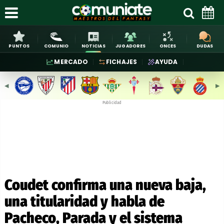
PUNTOS
COMUNIO
NOTICIAS
JUGADORES
ONCES
DUDAS
MERCADO
FICHAJES
AYUDA
◀︎
▶︎
Publicidad
Coudet confirma una nueva baja,
una titularidad y habla de
Pacheco, Parada y el sistema