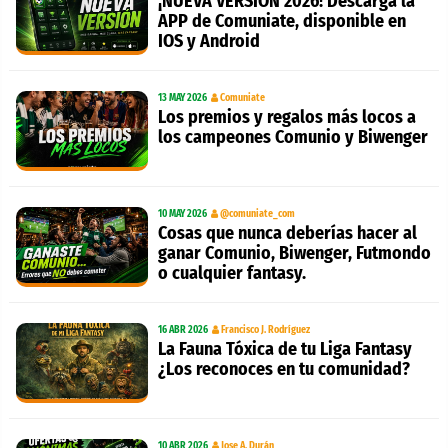
¡NUEVA VERSION 2026! Descarga la
APP de Comuniate, disponible en
IOS y Android
13 MAY 2026
Comuniate
Los premios y regalos más locos a
los campeones Comunio y Biwenger
10 MAY 2026
@comuniate_com
Cosas que nunca deberías hacer al
ganar Comunio, Biwenger, Futmondo
o cualquier fantasy.
16 ABR 2026
Francisco J. Rodríguez
La Fauna Tóxica de tu Liga Fantasy
¿Los reconoces en tu comunidad?
10 ABR 2026
Jose A. Durán