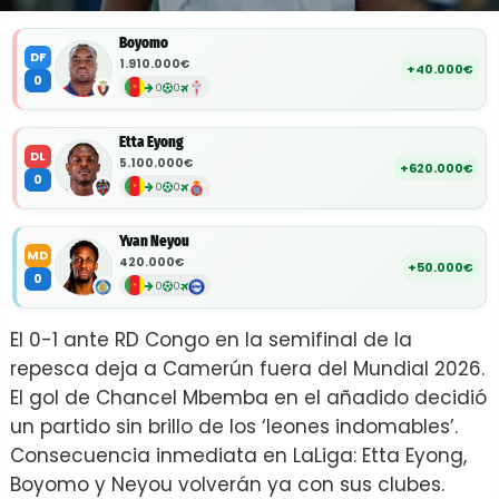
Boyomo
DF
1.910.000€
+40.000€
0
0
0
Etta Eyong
DL
5.100.000€
+620.000€
0
0
0
Yvan Neyou
MD
420.000€
+50.000€
0
0
0
El 0-1 ante RD Congo en la semifinal de la
repesca deja a Camerún fuera del Mundial 2026.
El gol de Chancel Mbemba en el añadido decidió
un partido sin brillo de los ‘leones indomables’.
Consecuencia inmediata en LaLiga: Etta Eyong,
Boyomo y Neyou volverán ya con sus clubes.