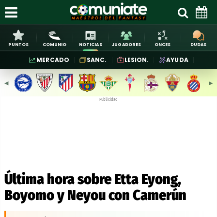
PUNTOS
COMUNIO
NOTICIAS
JUGADORES
ONCES
DUDAS
MERCADO
SANC.
LESION.
AYUDA
◀︎
▶︎
Publicidad
Última hora sobre Etta Eyong,
Boyomo y Neyou con Camerún