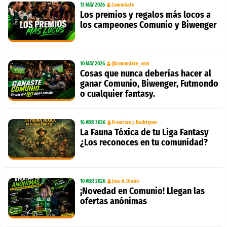
13 MAY 2026
Comuniate
Los premios y regalos más locos a
los campeones Comunio y Biwenger
10 MAY 2026
@comuniate_com
Cosas que nunca deberías hacer al
ganar Comunio, Biwenger, Futmondo
o cualquier fantasy.
16 ABR 2026
Francisco J. Rodríguez
La Fauna Tóxica de tu Liga Fantasy
¿Los reconoces en tu comunidad?
10 ABR 2026
Jose A. Durán
¡Novedad en Comunio! Llegan las
ofertas anónimas