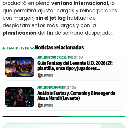
producirá en plena
ventana internacional
, lo
que permitirá ajustar cargas y reincorporarlos
con margen,
sin el jet lag
habitual de
desplazamientos más largos y con la
planificación
del fin de semana despejada.
Noticias relacionadas
SIGUE LEYENDO
ANALISIS EQUIPOS 2026/27
HACE 1 DÍA
Guía Fantasy del Levante U. D. 2026/27:
plantilla, once tipo y jugadores
recomendables
LEVANTE
ANALISIS JUGADORES
HACE 1 DÍA
Análisis Fantasy, Comunio y Biwenger de
Aissa Mandi (Levante)
LEVANTE