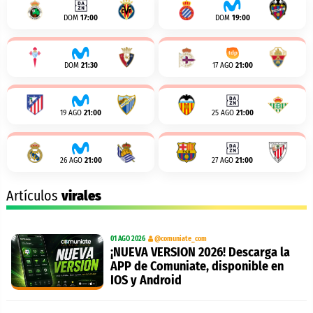
DOM
17:00
DOM
19:00
DOM
21:30
17 AGO
21:00
19 AGO
21:00
25 AGO
21:00
26 AGO
21:00
27 AGO
21:00
Artículos
virales
01 AGO 2026
@comuniate_com
¡NUEVA VERSION 2026! Descarga la
APP de Comuniate, disponible en
IOS y Android