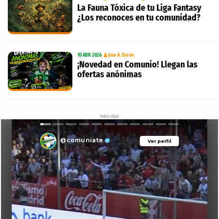
La Fauna Tóxica de tu Liga Fantasy
¿Los reconoces en tu comunidad?
10 ABR 2026
Jose A. Durán
¡Novedad en Comunio! Llegan las
ofertas anónimas
Publicidad
@comuniate
Ver perfil
Ver perfil