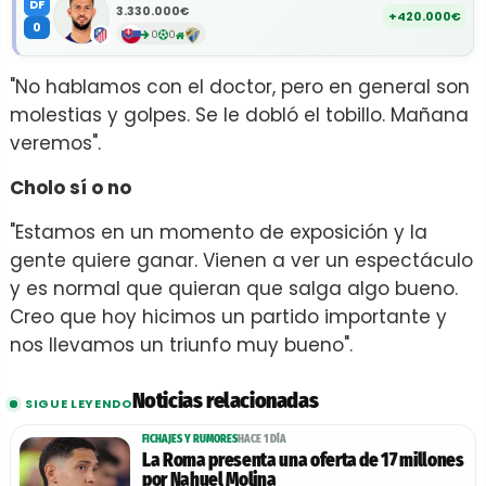
DF
3.330.000€
+420.000€
0
0
0
"No hablamos con el doctor, pero en general son
molestias y golpes. Se le dobló el tobillo. Mañana
veremos".
Cholo sí o no
"Estamos en un momento de exposición y la
gente quiere ganar. Vienen a ver un espectáculo
y es normal que quieran que salga algo bueno.
Creo que hoy hicimos un partido importante y
nos llevamos un triunfo muy bueno".
Noticias relacionadas
SIGUE LEYENDO
FICHAJES Y RUMORES
HACE 1 DÍA
La Roma presenta una oferta de 17 millones
por Nahuel Molina