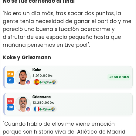
No se fue corriendo al final
"No era un día más, tras sacar dos puntos, la
gente tenía necesidad de ganar el partido y me
pareció una buena situación acercarme y
disfrutar de ese espacio pequeño hasta que
mañana pensemos en Liverpool".
Koke y Griezmann
Koke
MD
3.010.000€
+360.000€
0
0
0
Griezmann
DL
13.280.000€
180
4
7
"Cuando hablo de ellos me viene emoción
porque son historia viva del Atlético de Madrid.