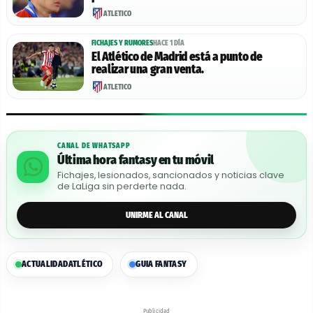
ATLÉTICO
FICHAJES Y RUMORES
HACE 1 DÍA
El Atlético de Madrid está a punto de
realizar una gran venta.
ATLÉTICO
CANAL DE WHATSAPP
Última hora fantasy en tu móvil
Fichajes, lesionados, sancionados y noticias clave
de LaLiga sin perderte nada.
UNIRME AL CANAL
ACTUALIDAD
ATLÉTICO
GUIA FANTASY
Publicidad