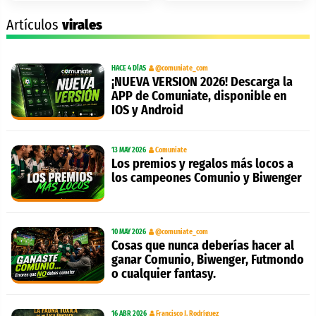
Artículos
virales
HACE 4 DÍAS
@comuniate_com
¡NUEVA VERSION 2026! Descarga la
APP de Comuniate, disponible en
IOS y Android
13 MAY 2026
Comuniate
Los premios y regalos más locos a
los campeones Comunio y Biwenger
10 MAY 2026
@comuniate_com
Cosas que nunca deberías hacer al
ganar Comunio, Biwenger, Futmondo
o cualquier fantasy.
16 ABR 2026
Francisco J. Rodríguez