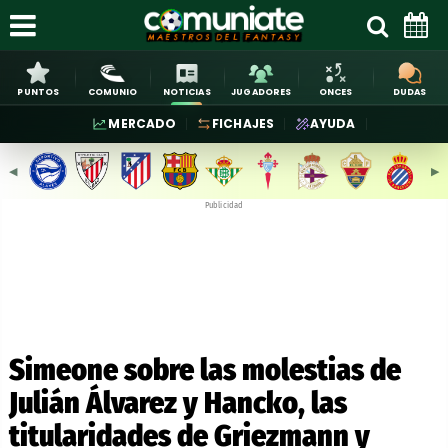
PUNTOS
COMUNIO
NOTICIAS
JUGADORES
ONCES
DUDAS
MERCADO
FICHAJES
AYUDA
◀︎
▶︎
Publicidad
Simeone sobre las molestias de
Julián Álvarez y Hancko, las
titularidades de Griezmann y