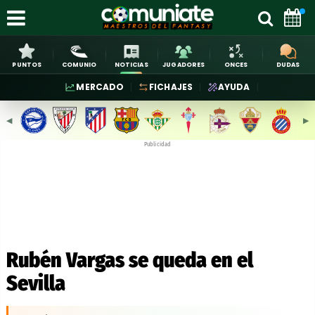
PUNTOS
COMUNIO
NOTICIAS
JUGADORES
ONCES
DUDAS
MERCADO
FICHAJES
AYUDA
◀︎
▶︎
Publicidad
Rubén Vargas se queda en el
Sevilla