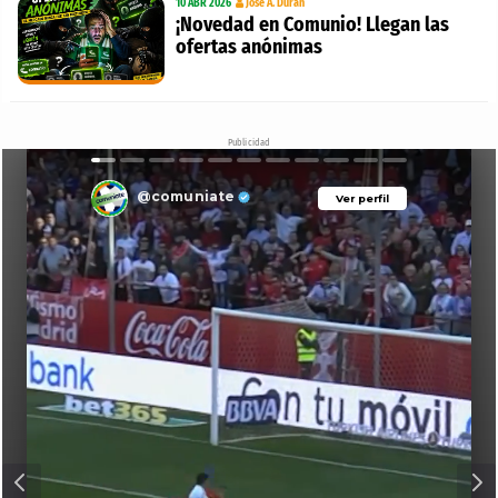
10 ABR 2026
Jose A. Durán
¡Novedad en Comunio! Llegan las
ofertas anónimas
Publicidad
@comuniate
Ver perfil
Ver perfil