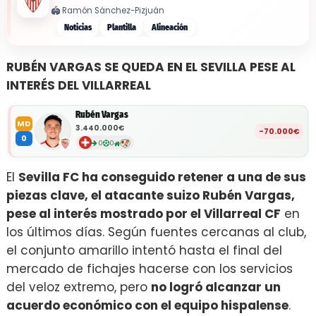
🏟️
Ramón Sánchez-Pizjuán
Noticias
Plantilla
Alineación
RUBÉN VARGAS SE QUEDA EN EL SEVILLA PESE AL
INTERÉS DEL VILLARREAL
Rubén Vargas
MD
3.440.000€
-70.000€
0
0
0
El
Sevilla FC ha conseguido retener a una de sus
piezas clave, el atacante suizo Rubén Vargas,
pese al interés mostrado por el Villarreal CF
en
los últimos días. Según fuentes cercanas al club,
el conjunto amarillo intentó hasta el final del
mercado de fichajes hacerse con los servicios
del veloz extremo, pero
no logró alcanzar un
acuerdo económico con el equipo hispalense
.