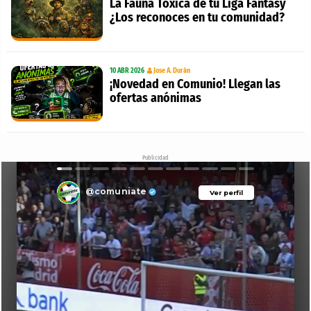
La Fauna Tóxica de tu Liga Fantasy
¿Los reconoces en tu comunidad?
10 ABR 2026
Jose A. Durán
¡Novedad en Comunio! Llegan las
ofertas anónimas
Publicidad
@comuniate
Ver perfil
Ver perfil