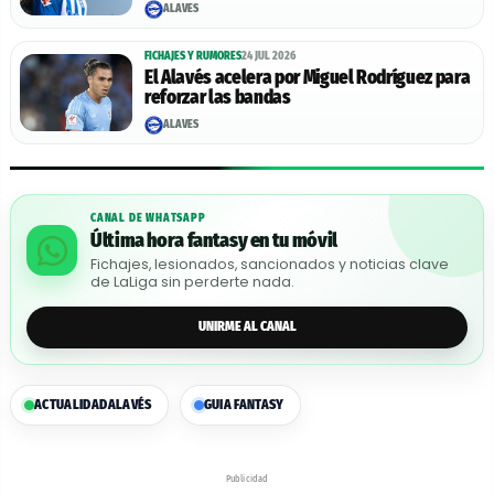
ALAVÉS
FICHAJES Y RUMORES
24 JUL 2026
El Alavés acelera por Miguel Rodríguez para
reforzar las bandas
ALAVÉS
CANAL DE WHATSAPP
Última hora fantasy en tu móvil
Fichajes, lesionados, sancionados y noticias clave
de LaLiga sin perderte nada.
UNIRME AL CANAL
ACTUALIDAD
ALAVÉS
GUIA FANTASY
Publicidad