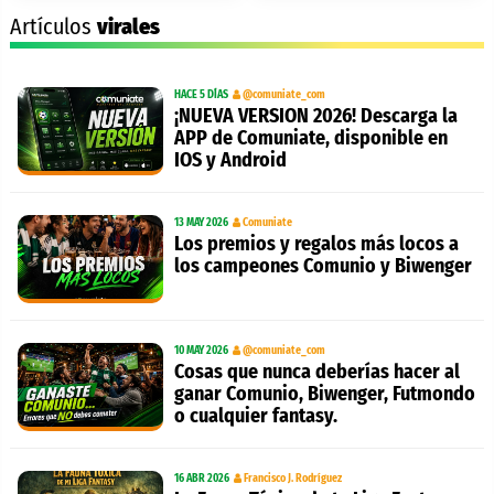
Artículos
virales
HACE 5 DÍAS
@comuniate_com
¡NUEVA VERSION 2026! Descarga la
APP de Comuniate, disponible en
IOS y Android
13 MAY 2026
Comuniate
Los premios y regalos más locos a
los campeones Comunio y Biwenger
10 MAY 2026
@comuniate_com
Cosas que nunca deberías hacer al
ganar Comunio, Biwenger, Futmondo
o cualquier fantasy.
16 ABR 2026
Francisco J. Rodríguez