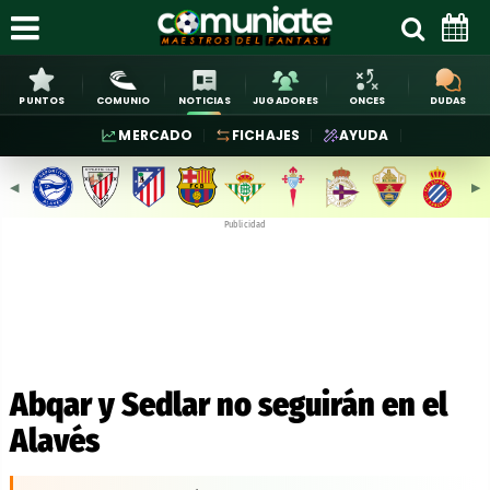
PUNTOS
COMUNIO
NOTICIAS
JUGADORES
ONCES
DUDAS
MERCADO
FICHAJES
AYUDA
◀︎
▶︎
Publicidad
Abqar y Sedlar no seguirán en el
Alavés