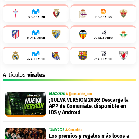
16 AGO
21:30
17 AGO
21:00
19 AGO
21:00
25 AGO
21:00
26 AGO
21:00
27 AGO
21:00
Artículos
virales
01 AGO 2026
@comuniate_com
¡NUEVA VERSION 2026! Descarga la
APP de Comuniate, disponible en
IOS y Android
13 MAY 2026
Comuniate
Los premios y regalos más locos a