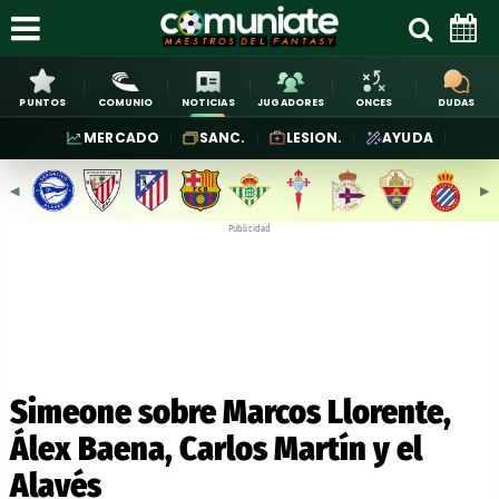
PUNTOS
COMUNIO
NOTICIAS
JUGADORES
ONCES
DUDAS
MERCADO
SANC.
LESION.
AYUDA
◀︎
▶︎
Publicidad
Simeone sobre Marcos Llorente,
Álex Baena, Carlos Martín y el
Alavés