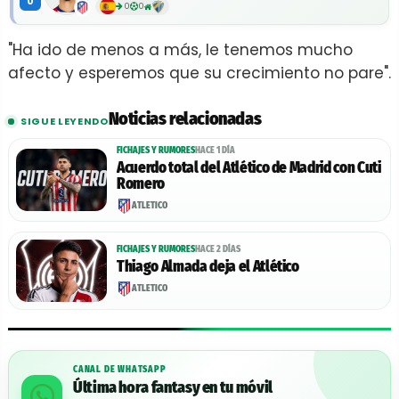
0
0
0
"Ha ido de menos a más, le tenemos mucho
afecto y esperemos que su crecimiento no pare".
Noticias relacionadas
SIGUE LEYENDO
FICHAJES Y RUMORES
HACE 1 DÍA
Acuerdo total del Atlético de Madrid con Cuti
Romero
ATLÉTICO
FICHAJES Y RUMORES
HACE 2 DÍAS
Thiago Almada deja el Atlético
ATLÉTICO
CANAL DE WHATSAPP
Última hora fantasy en tu móvil