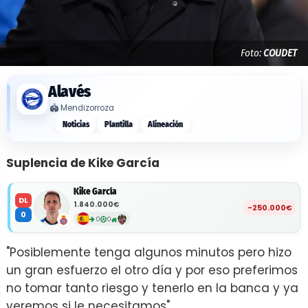
Foto:
COUDET
Alavés
🏟️
Mendizorroza
Noticias
Plantilla
Alineación
Suplencia de Kike García
Kike García
DL
1.840.000€
-250.000€
0
0
0
"Posiblemente tenga algunos minutos pero hizo
un gran esfuerzo el otro día y por eso preferimos
no tomar tanto riesgo y tenerlo en la banca y ya
veremos si le necesitamos".