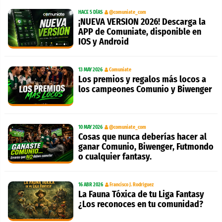
HACE 5 DÍAS
@comuniate_com
¡NUEVA VERSION 2026! Descarga la
APP de Comuniate, disponible en
IOS y Android
13 MAY 2026
Comuniate
Los premios y regalos más locos a
los campeones Comunio y Biwenger
10 MAY 2026
@comuniate_com
Cosas que nunca deberías hacer al
ganar Comunio, Biwenger, Futmondo
o cualquier fantasy.
16 ABR 2026
Francisco J. Rodríguez
La Fauna Tóxica de tu Liga Fantasy
¿Los reconoces en tu comunidad?