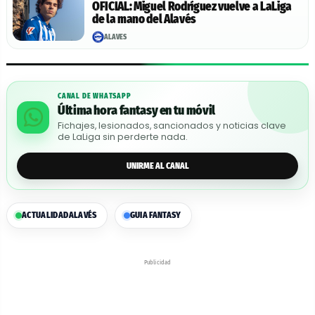
OFICIAL: Miguel Rodríguez vuelve a LaLiga
de la mano del Alavés
ALAVÉS
CANAL DE WHATSAPP
Última hora fantasy en tu móvil
Fichajes, lesionados, sancionados y noticias clave
de LaLiga sin perderte nada.
UNIRME AL CANAL
ACTUALIDAD
ALAVÉS
GUIA FANTASY
Publicidad