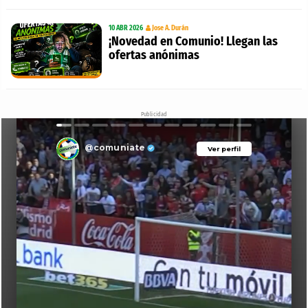
10 ABR 2026
Jose A. Durán
¡Novedad en Comunio! Llegan las
ofertas anónimas
Publicidad
@comuniate
Ver perfil
Ver perfil