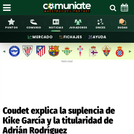
PUNTOS
COMUNIO
NOTICIAS
JUGADORES
ONCES
DUDAS
MERCADO
FICHAJES
AYUDA
◀︎
▶︎
Publicidad
Coudet explica la suplencia de
Kike García y la titularidad de
Adrián Rodríguez