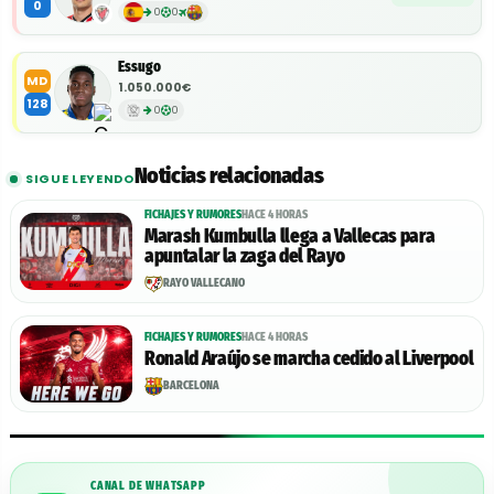
0
0
0
Essugo
MD
1.050.000€
128
0
0
Noticias relacionadas
SIGUE LEYENDO
FICHAJES Y RUMORES
HACE 4 HORAS
Marash Kumbulla llega a Vallecas para
apuntalar la zaga del Rayo
RAYO VALLECANO
FICHAJES Y RUMORES
HACE 4 HORAS
Ronald Araújo se marcha cedido al Liverpool
BARCELONA
CANAL DE WHATSAPP