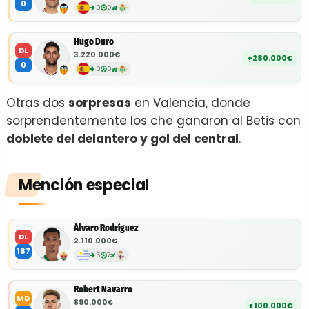
0
0
0
Hugo Duro
DL
3.220.000€
+280.000€
0
0
0
Otras dos
sorpresas
en Valencia, donde
sorprendentemente los che ganaron al Betis con
doblete del delantero y gol del central
.
Mención especial
Álvaro Rodríguez
DL
2.110.000€
187
5
7
Robert Navarro
MD
890.000€
+100.000€