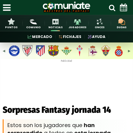
PUNTOS
COMUNIO
NOTICIAS
JUGADORES
ONCES
DUDAS
MERCADO
FICHAJES
AYUDA
◀︎
▶︎
Publicidad
Sorpresas Fantasy jornada 14
Estos son los jugadores que
han
sorprendido
a todos en
esta jornada