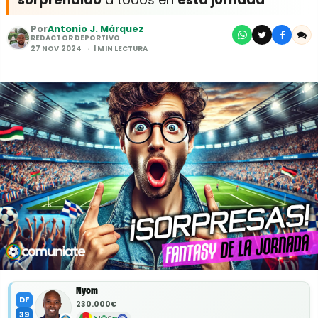
Por
Antonio J. Márquez
REDACTOR DEPORTIVO
27 NOV 2024
1 MIN LECTURA
Nyom
DF
230.000€
39