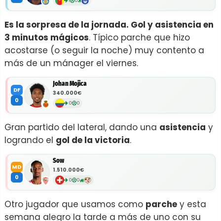
1
0
Es la sorpresa de la jornada. Gol y asistencia en
3 minutos mágicos
. Típico parche que hizo
acostarse (o seguir la noche) muy contento a
más de un mánager el viernes.
Johan Mojica
DF
340.000€
0
0
0
Gran partido del lateral, dando una
asistencia
y
logrando el
gol de la victoria
.
Sow
MD
1.510.000€
0
0
0
Otro jugador que usamos como
parche
y esta
semana alegro la tarde a más de uno con su