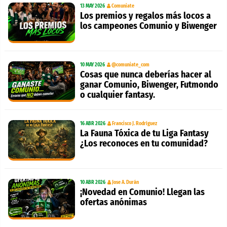
13 MAY 2026
Comuniate
Los premios y regalos más locos a
los campeones Comunio y Biwenger
10 MAY 2026
@comuniate_com
Cosas que nunca deberías hacer al
ganar Comunio, Biwenger, Futmondo
o cualquier fantasy.
16 ABR 2026
Francisco J. Rodríguez
La Fauna Tóxica de tu Liga Fantasy
¿Los reconoces en tu comunidad?
10 ABR 2026
Jose A. Durán
¡Novedad en Comunio! Llegan las
ofertas anónimas