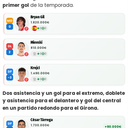
primer gol
de la temporada.
Bryan Gil
MD
1.820.000€
0
0
0
Miovski
DL
810.000€
2
0
0
Krejcí
DF
1.490.000€
-3
0
0
Dos asistencia y un gol para el extremo, doblete
y asistencia para el delantero y gol del central
en un partido redondo para el Girona.
César Tárrega
DF
1.730.000€
+90.000€