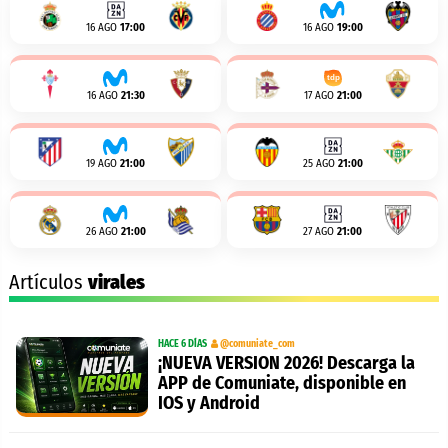
16 AGO
17:00
16 AGO
19:00
16 AGO
21:30
17 AGO
21:00
19 AGO
21:00
25 AGO
21:00
26 AGO
21:00
27 AGO
21:00
Artículos
virales
HACE 6 DÍAS
@comuniate_com
¡NUEVA VERSION 2026! Descarga la
APP de Comuniate, disponible en
IOS y Android