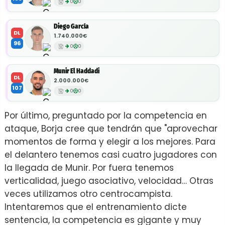
0
0
Diego García
DL
1.740.000€
96
0
0
Munir El Haddadi
DL
2.000.000€
107
0
0
Por último, preguntado por la competencia en
ataque, Borja cree que tendrán que "aprovechar
momentos de forma y elegir a los mejores. Para
el delantero tenemos casi cuatro jugadores con
la llegada de Munir. Por fuera tenemos
verticalidad, juego asociativo, velocidad… Otras
veces utilizamos otro centrocampista.
Intentaremos que el entrenamiento dicte
sentencia, la competencia es gigante y muy