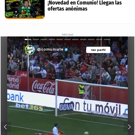
¡Novedad en Comunio! Llegan las
ofertas anónimas
Publicidad
@comuniate
Ver perfil
Ver perfil