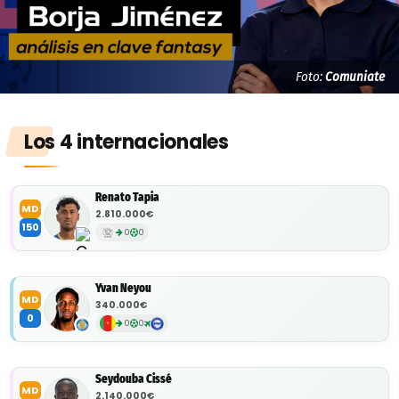
Foto:
Comuniate
Los 4 internacionales
Renato Tapia
MD
2.810.000€
150
0
0
Yvan Neyou
MD
340.000€
0
0
0
Seydouba Cissé
MD
2.140.000€