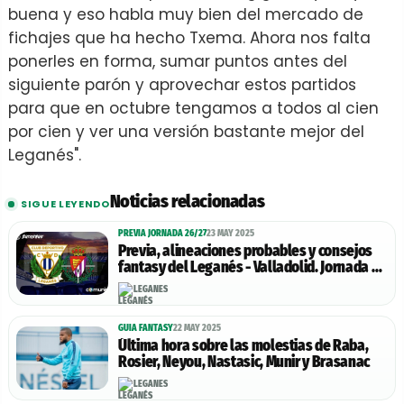
buena y eso habla muy bien del mercado de
fichajes que ha hecho Txema. Ahora nos falta
ponerles en forma, sumar puntos antes del
siguiente parón y aprovechar estos partidos
para que en octubre tengamos a todos al cien
por cien y ver una versión bastante mejor del
Leganés".
Noticias relacionadas
SIGUE LEYENDO
PREVIA JORNADA 26/27
23 MAY 2025
Previa, alineaciones probables y consejos
fantasy del Leganés - Valladolid. Jornada 38
de LaLiga.
LEGANÉS
GUIA FANTASY
22 MAY 2025
Última hora sobre las molestias de Raba,
Rosier, Neyou, Nastasic, Munir y Brasanac
LEGANÉS