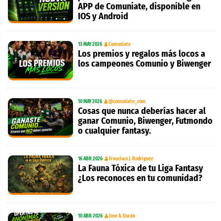
APP de Comuniate, disponible en
IOS y Android
13 MAY 2026
Comuniate
Los premios y regalos más locos a
los campeones Comunio y Biwenger
10 MAY 2026
@comuniate_com
Cosas que nunca deberías hacer al
ganar Comunio, Biwenger, Futmondo
o cualquier fantasy.
16 ABR 2026
Francisco J. Rodríguez
La Fauna Tóxica de tu Liga Fantasy
¿Los reconoces en tu comunidad?
10 ABR 2026
Jose A. Durán