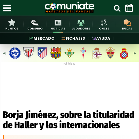
PUNTOS
COMUNIO
NOTICIAS
JUGADORES
ONCES
DUDAS
MERCADO
FICHAJES
AYUDA
◀︎
▶︎
Publicidad
Borja Jiménez, sobre la titularidad
de Haller y los internacionales