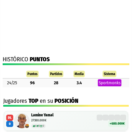
HISTÓRICO
PUNTOS
Puntos
Partidos
Media
Sistema
24/25
96
28
3.4
Sportmonks
Jugadores
TOP
en su
POSICIÓN
Lamine Yamal
DL
27.180.000€
+680.000€
0
0
0
0