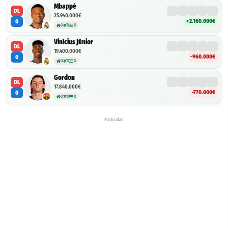
Mbappé
DL
25.940.000€
+2.160.000€
0
0
0
0
Vinícius Júnior
DL
19.400.000€
-960.000€
0
0
0
0
Gordon
DL
17.840.000€
-770.000€
0
0
0
0
Publicidad