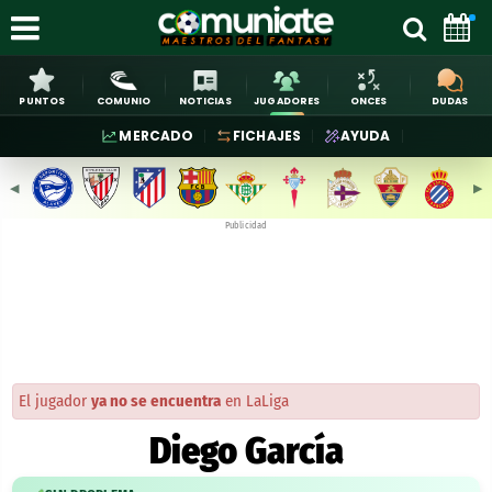
PUNTOS
COMUNIO
NOTICIAS
JUGADORES
ONCES
DUDAS
MERCADO
FICHAJES
AYUDA
◀︎
▶︎
Publicidad
El jugador
ya no se encuentra
en LaLiga
Diego García