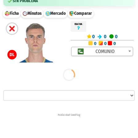
SIN PROBLEMA
Ficha
Minutos
Mercado
Comparar
RACHA
0
0
0
0
0
0
COMUNIO
DL
Publicidad SeedTag