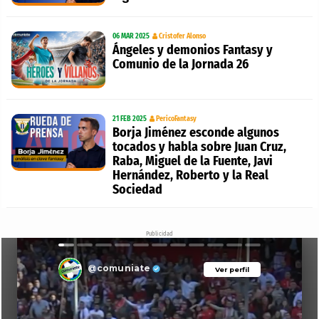
06 MAR 2025
Cristofer Alonso
Ángeles y demonios Fantasy y
Comunio de la Jornada 26
21 FEB 2025
PericoFantasy
Borja Jiménez esconde algunos
tocados y habla sobre Juan Cruz,
Raba, Miguel de la Fuente, Javi
Hernández, Roberto y la Real
Sociedad
Publicidad
@comuniate
Ver perfil
Ver perfil