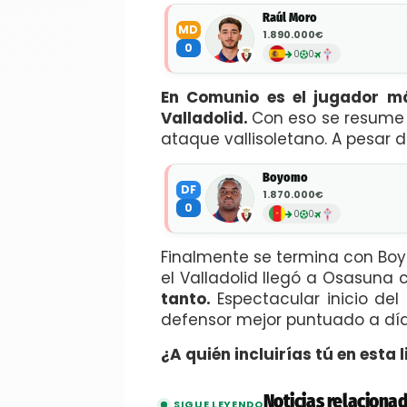
Raúl Moro
MD
1.890.000€
0
0
0
En Comunio es el jugador má
Valladolid.
Con eso se resume l
ataque vallisoletano. A pesar 
Boyomo
DF
1.870.000€
0
0
0
Finalmente se termina con B
el Valladolid llegó a Osasuna 
tanto.
Espectacular inicio de
defensor mejor puntuado a dí
¿A quién incluirías tú en esta l
Noticias relaciona
SIGUE LEYENDO