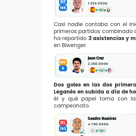
DF
1.330.000€
165
4
1
Casi nadie contaba con el inic
primeros partidos combinado c
ha repartido
3 asistencias y m
en Biwenger.
Juan Cruz
MD
2.250.000€
0
0
0
Dos goles en las dos primer
Leganés en subida a día de ho
él y qué papel toma con la 
campeonato.
Sandro Ramírez
DL
4.790.000€
193
0
0