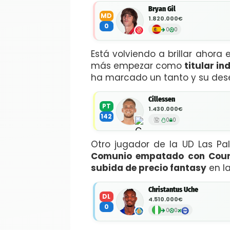
Bryan Gil
MD
1.820.000€
0
0
0
Está volviendo a brillar ahor
más empezar como
titular i
ha marcado un tanto y su dese
Cillessen
PT
1.430.000€
142
0
0
Otro jugador de la UD Las P
Comunio empatado con Court
subida de precio fantasy
en l
Christantus Uche
DL
4.510.000€
0
0
0