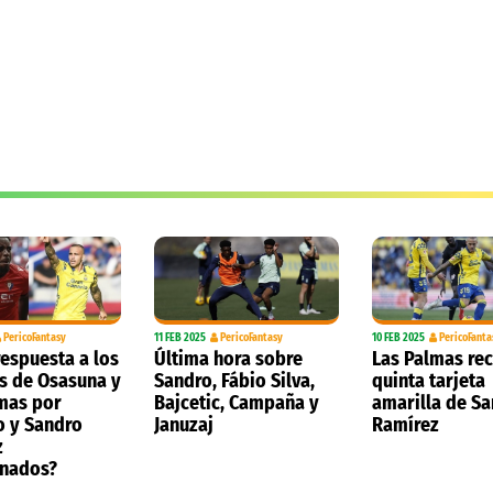
PericoFantasy
11 FEB 2025
PericoFantasy
10 FEB 2025
PericoFanta
respuesta a los
Última hora sobre
Las Palmas rec
s de Osasuna y
Sandro, Fábio Silva,
quinta tarjeta
mas por
Bajcetic, Campaña y
amarilla de S
 y Sandro
Januzaj
Ramírez
z
onados?