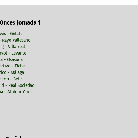
 Onces Jornada 1
vés - Getafe
 - Rayo Vallecano
ng - Villarreal
yol - Levante
ta - Osasuna
rtivo - Elche
tico - Málaga
encia - Betis
id - Real Sociedad
a - Athletic Club