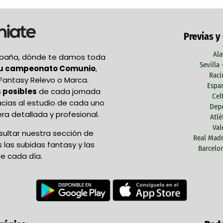
Previas y
Ala
España, dónde te damos toda
Sevilla
tu campeonato Comunio
,
Raci
Fantasy Relevo o Marca.
Espan
 posibles
de cada jornada
Cel
acias al estudio de cada uno
Depo
ra detallada y profesional.
Atlé
Val
ultar nuestra sección de
Real Madr
las subidas fantasy y las
Barcelon
e cada día.