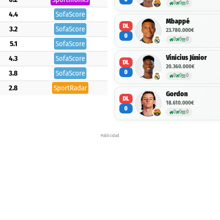
0
0
0
4.4
SofaScore
Mbappé
DL
3.2
SofaScore
23.780.000€
0
0
0
0
5.1
SofaScore
Vinícius Júnior
4.3
SofaScore
DL
20.360.000€
0
3.8
SofaScore
0
0
0
2.8
SportRadar
Gordon
DL
18.610.000€
0
0
0
0
Publicidad