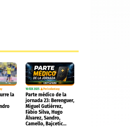
sy
10 FEB 2025
PericoFantasy
urre la
Parte médico de la
jornada 23: Berenguer,
andro
Miguel Gutiérrez,
Fábio Silva, Hugo
Álvarez, Sandro,
Camello, Bajcetic...