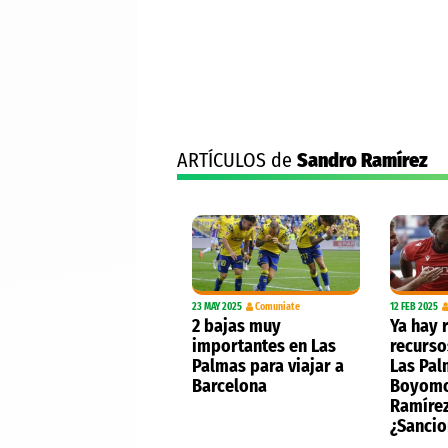
ARTÍCULOS de
Sandro Ramírez
23 MAY 2025
Comuniate
12 FEB 2025
2 bajas muy
Ya hay 
importantes en Las
recurso
Palmas para viajar a
Las Pal
Barcelona
Boyomo
Ramíre
¿Sanci