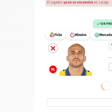
El jugador
ya no se encuentra
en LaLiga
SIN PR
Ficha
Minutos
Mercado
DL