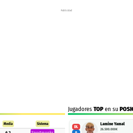
Publicidad
Jugadores
TOP
en su
POSI
Lamine Yamal
Media
Sistema
DL
26.500.000€
6.2
Sportmonks
0