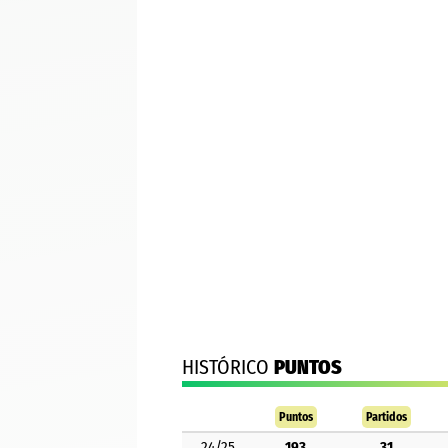
HISTÓRICO
PUNTOS
Puntos
Partidos
24/25
193
31