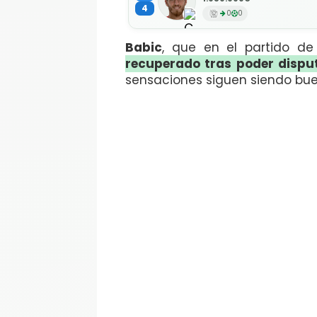
4
0
0
Babic
, que en el partido d
recuperado tras poder disput
sensaciones siguen siendo bu