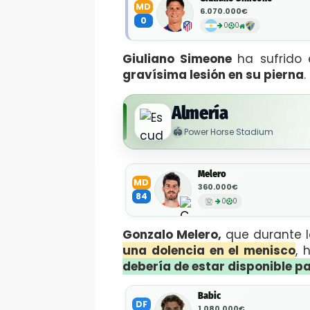
MD
6.070.000€
0
0
0
Giuliano Simeone
ha sufrido
gravísima lesión en su pierna
.
Almería
🏟️
Power Horse Stadium
Melero
MD
360.000€
84
0
0
Gonzalo Melero,
que durante 
una dolencia en el menisco
, 
debería de estar disponible pa
Babic
DF
1.080.000€