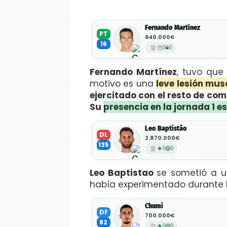
Fernando Martínez
PT
640.000€
16
0
0
Fernando Martínez
, tuvo que
motivo es una
leve lesión mus
ejercitado con el resto de co
Su
presencia en la jornada 1 e
Leo Baptistão
DL
2.870.000€
135
0
0
Leo Baptistao
se sometió a 
había experimentado durante
Chumi
DF
700.000€
82
0
0