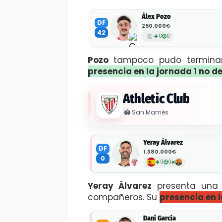
Álex Pozo
DF
250.000€
42
0
0
Pozo
tampoco pudo termina
presencia en la jornada 1 no de
Athletic Club
🏟️
San Mamés
Yeray Álvarez
DF
1.380.000€
0
0
0
Yeray Álvarez
presenta un
compañeros. Su
presencia en 
Dani García