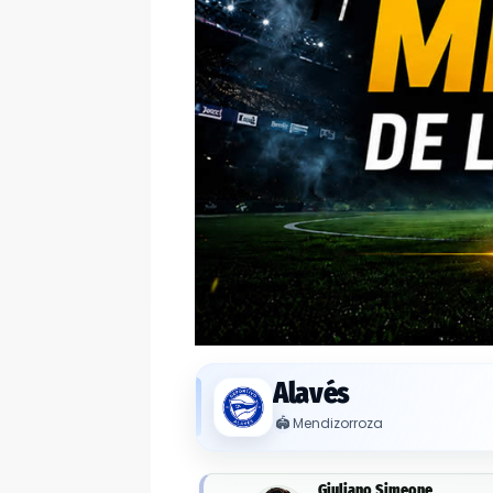
Alavés
🏟️
Mendizorroza
Giuliano Simeone