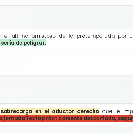
r el último amistoso de la pretemporada por
bería de peligrar.
a
sobrecarga en el aductor derecho
que le impi
la jornada 1 está prácticamente descartada,
según