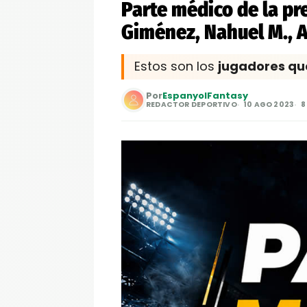
Parte médico de la pr
Giménez, Nahuel M., A
Estos son los
jugadores qu
Por
EspanyolFantasy
REDACTOR DEPORTIVO
10 AGO 2023
8