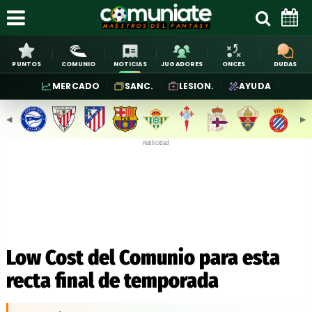
PUNTOS
COMUNIO
NOTICIAS
JUGADORES
ONCES
DUDAS
MERCADO
SANC.
LESION.
AYUDA
◀︎
▶︎
Publicidad
Low Cost del Comunio para esta
recta final de temporada