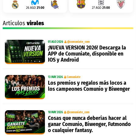
26 AGO
21:00
27 AGO
21:00
Artículos
virales
01 AGO 2026
@comuniate_com
¡NUEVA VERSION 2026! Descarga la
APP de Comuniate, disponible en
IOS y Android
13 MAY 2026
Comuniate
Los premios y regalos más locos a
los campeones Comunio y Biwenger
10 MAY 2026
@comuniate_com
Cosas que nunca deberías hacer al
ganar Comunio, Biwenger, Futmondo
o cualquier fantasy.