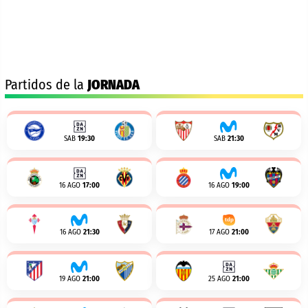
Partidos de la
JORNADA
SAB
19:30
SAB
21:30
16 AGO
17:00
16 AGO
19:00
16 AGO
21:30
17 AGO
21:00
19 AGO
21:00
25 AGO
21:00