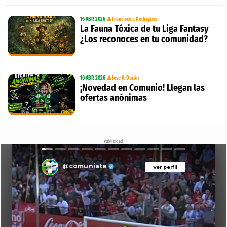
16 ABR 2026
Francisco J. Rodríguez
La Fauna Tóxica de tu Liga Fantasy
¿Los reconoces en tu comunidad?
10 ABR 2026
Jose A. Durán
¡Novedad en Comunio! Llegan las
ofertas anónimas
Publicidad
@comuniate
Ver perfil
Ver perfil