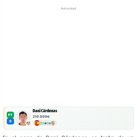
Publicidad
Dani Cárdenas
PT
210.000€
0
0
0