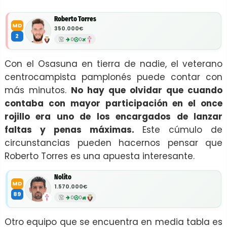
Roberto Torres
MD
350.000€
2
0
0
Con el Osasuna en tierra de nadie, el veterano
centrocampista pamplonés puede contar con
más minutos.
No hay que olvidar que cuando
contaba con mayor participación en el once
rojillo era uno de los encargados de lanzar
faltas y penas máximas.
Este cúmulo de
circunstancias pueden hacernos pensar que
Roberto Torres es una apuesta interesante.
Nolito
MD
1.570.000€
89
0
0
Otro equipo que se encuentra en media tabla es