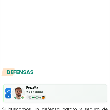
DEFENSAS
Pezzella
DF
2.740.000€
0
0
0
Si buscamos un defensa barato y seguro de