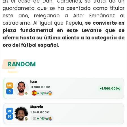
En el caso de Dani Cárdenas, se trata de un
guardameta que se ha asentado como titular
este año, relegando a Aitor Fernández al
ostracismo. Al igual que Pepelu,
se convierte en
pieza fundamental en este Levante que se
aferra hasta su último aliento a la categoría de
oro del fútbol español.
RANDOM
Isco
MD
11.980.000€
+1.560.000€
0
0
0
Marcelo
DF
1.940.000€
57
0
0