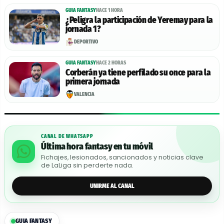
GUIA FANTASY
HACE 1 HORA
¿Peligra la participación de Yeremay para la
jornada 1?
DEPORTIVO
GUIA FANTASY
HACE 2 HORAS
Corberán ya tiene perfilado su once para la
primera jornada
VALENCIA
CANAL DE WHATSAPP
Última hora fantasy en tu móvil
Fichajes, lesionados, sancionados y noticias clave
de LaLiga sin perderte nada.
UNIRME AL CANAL
GUIA FANTASY