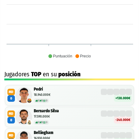
Puntuación
Precio
Jugadores
TOP
en su
posición
Pedri
MD
18.940.000€
+130.000€
0
0
0
0
Bernardo Silva
MD
17.590.000€
-240.000€
0
0
0
0
Bellingham
MD
16.930.000€