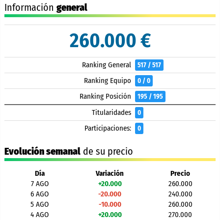
Información
general
260.000 €
Ranking General
517 / 517
Ranking Equipo
0 / 0
Ranking Posición
195 / 195
Titularidades
0
Participaciones:
0
Evolución semanal
de su precio
Día
Variación
Precio
7 AGO
+20.000
260.000
6 AGO
-20.000
240.000
5 AGO
-10.000
260.000
4 AGO
+20.000
270.000