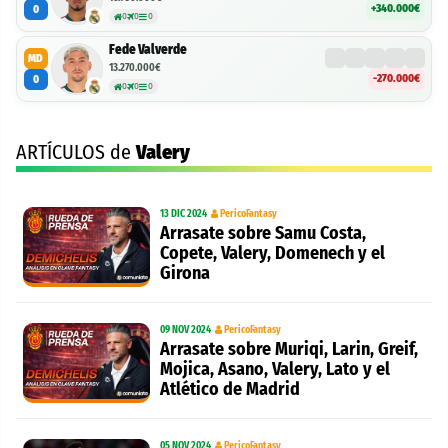
+340.000€
0
0
0
0
Fede Valverde
MD
13.270.000€
-270.000€
0
0
0
0
ARTÍCULOS de
Valery
13 DIC 2024
PericoFantasy
Arrasate sobre Samu Costa,
Copete, Valery, Domenech y el
Girona
09 NOV 2024
PericoFantasy
Arrasate sobre Muriqi, Larin, Greif,
Mojica, Asano, Valery, Lato y el
Atlético de Madrid
05 NOV 2024
PericoFantasy