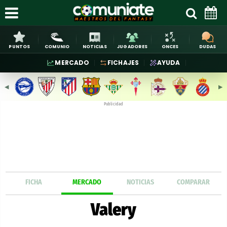
PUNTOS
COMUNIO
NOTICIAS
JUGADORES
ONCES
DUDAS
MERCADO
FICHAJES
AYUDA
◀︎
▶︎
Publicidad
FICHA
MERCADO
NOTICIAS
COMPARAR
Valery