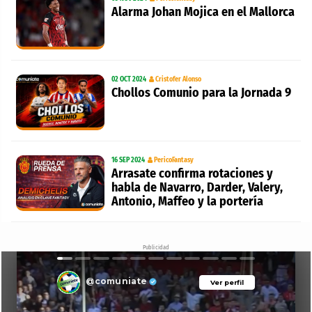
Alarma Johan Mojica en el Mallorca
02 OCT 2024
Cristofer Alonso
Chollos Comunio para la Jornada 9
16 SEP 2024
PericoFantasy
Arrasate confirma rotaciones y
habla de Navarro, Darder, Valery,
Antonio, Maffeo y la portería
Publicidad
@comuniate
Ver perfil
Ver perfil