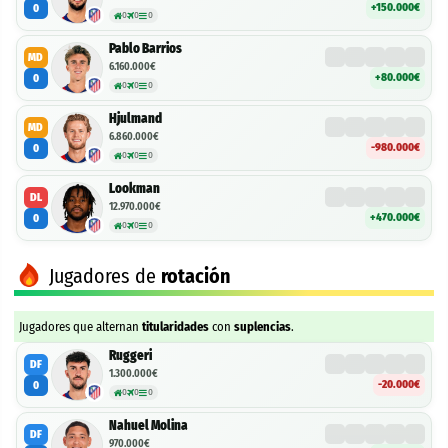
+150.000€
0
0
0
0
Pablo Barrios
MD
6.160.000€
+80.000€
0
0
0
0
Hjulmand
MD
6.860.000€
-980.000€
0
0
0
0
Lookman
DL
12.970.000€
+470.000€
0
0
0
0
Jugadores de
rotación
Jugadores que alternan
titularidades
con
suplencias
.
Ruggeri
DF
1.300.000€
-20.000€
0
0
0
0
Nahuel Molina
DF
970.000€