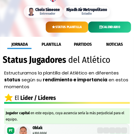
Cholo Simeone
Riyadh Air Metropolitano
Entrenador
Estadio
STATUS PLANTILLA
CALENDARIO
JORNADA
PLANTILLA
PARTIDOS
NOTICIAS
Status Jugadores
del Atlético
Estructuramos la plantilla del Atlético en diferentes
status
según su
rendimiento e importancia
en estos
momentos
El
Líder / Líderes
Jugador capital
en este equipo, cuya ausencia sería la más perjudicial para el
equipo.
Oblak
PT
4.100.000€