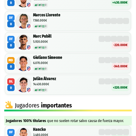
+430.000€
0
0
0
0
Marcos Llorente
DF
7.160.000€
0
0
0
0
Marc Pubill
DF
5.920.000€
-220.000€
0
0
0
0
Giuliano Simeone
MD
6.070.000€
-340.000€
0
0
0
0
Julián Álvarez
DL
14.430.000€
+320.000€
0
0
0
0
Jugadores
importantes
Jugadores 100% titulares
que no suelen rotar salvo causa de fuerza mayor.
Hancko
DF
3.480.000€