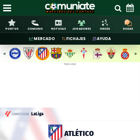
PUNTOS
COMUNIO
NOTICIAS
JUGADORES
ONCES
DUDAS
MERCADO
FICHAJES
AYUDA
◀︎
▶︎
Publicidad
LaLiga
COMPETICIÓN
ATLÉTICO