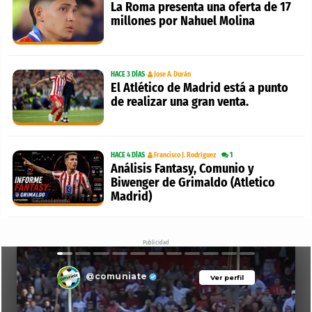
La Roma presenta una oferta de 17
millones por Nahuel Molina
HACE 3 DÍAS
Jose A. Durán
El Atlético de Madrid está a punto
de realizar una gran venta.
HACE 4 DÍAS
Francisco J. Rodríguez
1
Análisis Fantasy, Comunio y
Biwenger de Grimaldo (Atletico
Madrid)
Publicidad
@comuniate
Ver perfil
Ver perfil