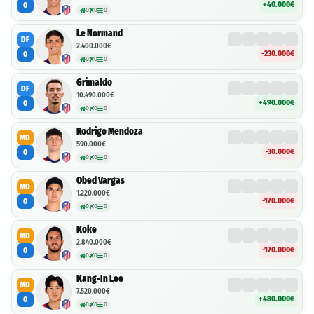
+40.000€
0
0
0
0
Le Normand
DF
2.400.000€
-230.000€
0
0
0
0
Grimaldo
DF
10.490.000€
+490.000€
0
0
0
0
Rodrigo Mendoza
MD
590.000€
-30.000€
0
0
0
0
Obed Vargas
MD
1.220.000€
-170.000€
0
0
0
0
Koke
MD
2.840.000€
-170.000€
0
0
0
0
Kang-In Lee
MD
7.520.000€
+480.000€
0
0
0
0