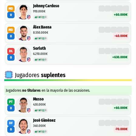
Johnny Cardoso
MD
910.000€
+60.000€
0
0
0
0
Álex Baena
MD
8.550.000€
-40.000€
0
0
0
0
Sorloth
DL
6.210.000€
+630.000€
0
0
0
0
Jugadores
suplentes
Jugadores
no titulares
en la mayoría de las ocasiones.
Musso
PT
430.000€
+60.000€
0
0
0
0
José Giménez
DF
340.000€
-70.000€
0
0
0
0