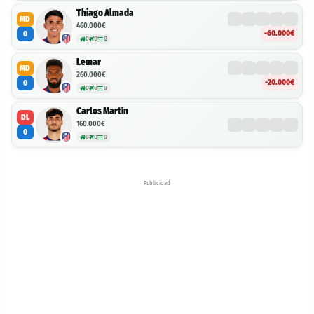
Thiago Almada
MD
460.000€
-60.000€
0
0
0
0
Lemar
MD
260.000€
-20.000€
0
0
0
0
Carlos Martín
DL
160.000€
0
0
0
0
Publicidad