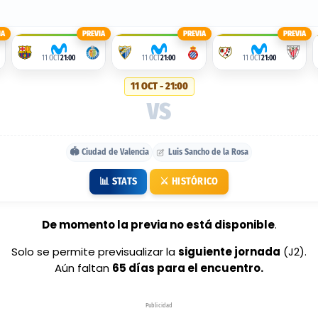
IA
PREVIA
PREVIA
PREVIA
11 OCT
21:00
11 OCT
21:00
11 OCT
21:00
11 OCT - 21:00
VS
🏟️ Ciudad de Valencia
Luis Sancho de la Rosa
📊 STATS
⚔️ HISTÓRICO
De momento la previa no está disponible
.
Solo se permite previsualizar la
siguiente jornada
(J2).
Aún faltan
65 días para el encuentro.
Publicidad