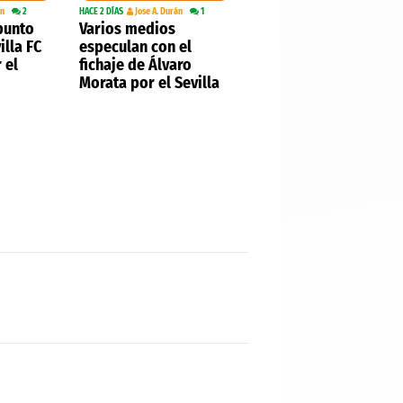
án
2
HACE 2 DÍAS
Jose A. Durán
1
 punto
Varios medios
illa FC
especulan con el
 el
fichaje de Álvaro
Morata por el Sevilla