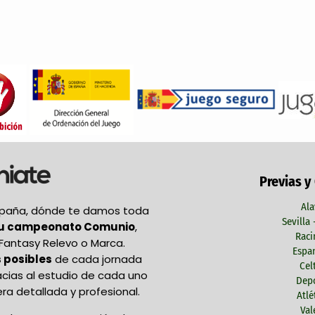
Previas y
Ala
España, dónde te damos toda
Sevilla
tu campeonato Comunio
,
Raci
Fantasy Relevo o Marca.
Espan
 posibles
de cada jornada
Cel
acias al estudio de cada uno
Depo
ra detallada y profesional.
Atlé
Val