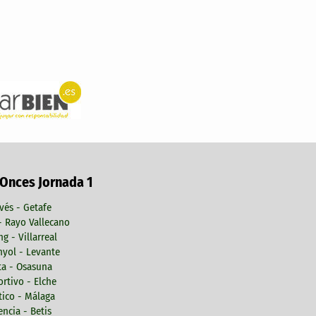
 Onces Jornada 1
vés - Getafe
 - Rayo Vallecano
ng - Villarreal
yol - Levante
ta - Osasuna
rtivo - Elche
tico - Málaga
encia - Betis