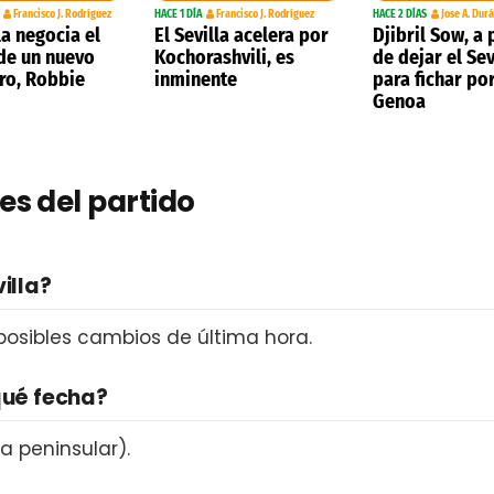
Francisco J. Rodríguez
HACE 1 DÍA
Francisco J. Rodríguez
HACE 2 DÍAS
Jose A. Dur
la negocia el
El Sevilla acelera por
Djibril Sow, a
 de un nuevo
Kochorashvili, es
de dejar el Sev
ro, Robbie
inminente
para fichar por
Genoa
es del partido
illa?
 posibles cambios de última hora.
qué fecha?
a peninsular).