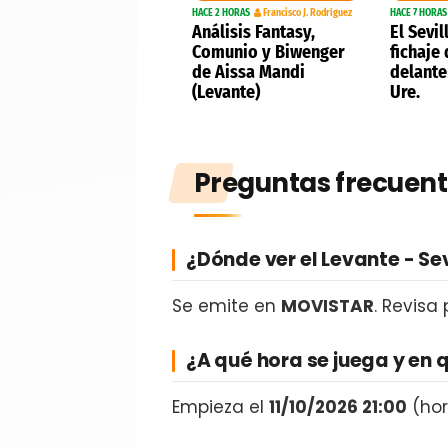
HACE 2 HORAS
Francisco J. Rodríguez
HACE 7 HORAS
Análisis Fantasy,
El Sevil
Comunio y Biwenger
fichaje
de Aissa Mandi
delante
(Levante)
Ure.
Preguntas frecuent
¿Dónde ver el Levante - Sev
Se emite en
MOVISTAR
. Revisa
¿A qué hora se juega y en 
Empieza el
11/10/2026 21:00
(hor