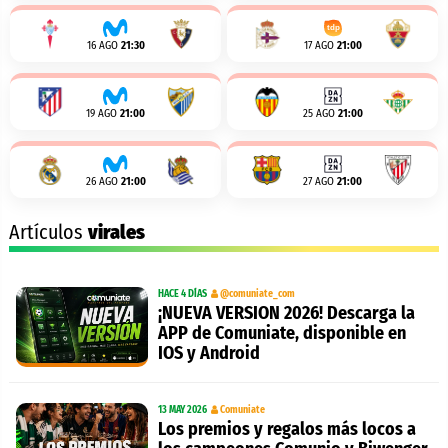
16 AGO
21:30
17 AGO
21:00
19 AGO
21:00
25 AGO
21:00
26 AGO
21:00
27 AGO
21:00
Artículos
virales
HACE 4 DÍAS
@comuniate_com
¡NUEVA VERSION 2026! Descarga la
APP de Comuniate, disponible en
IOS y Android
13 MAY 2026
Comuniate
Los premios y regalos más locos a