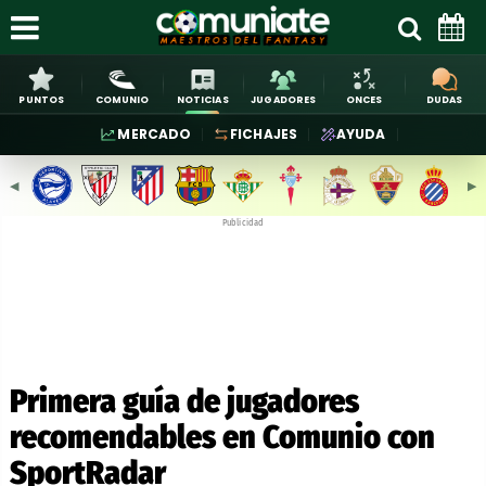
PUNTOS
COMUNIO
NOTICIAS
JUGADORES
ONCES
DUDAS
MERCADO
FICHAJES
AYUDA
◀︎
▶︎
Publicidad
Primera guía de jugadores
recomendables en Comunio con
SportRadar