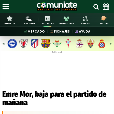
PUNTOS
COMUNIO
NOTICIAS
JUGADORES
ONCES
DUDAS
MERCADO
FICHAJES
AYUDA
◀︎
▶︎
Publicidad
Emre Mor, baja para el partido de
mañana