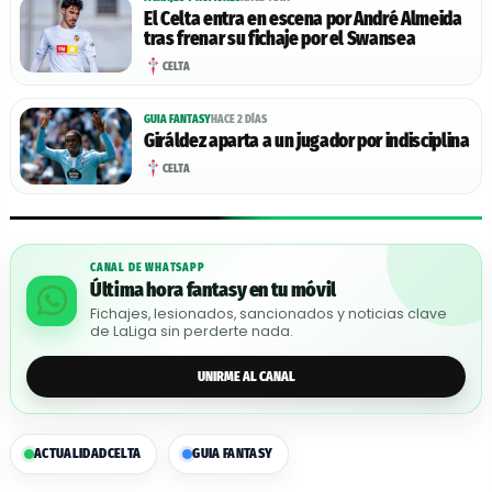
El Celta entra en escena por André Almeida
tras frenar su fichaje por el Swansea
CELTA
GUIA FANTASY
HACE 2 DÍAS
Giráldez aparta a un jugador por indisciplina
CELTA
CANAL DE WHATSAPP
Última hora fantasy en tu móvil
Fichajes, lesionados, sancionados y noticias clave
de LaLiga sin perderte nada.
UNIRME AL CANAL
ACTUALIDAD
CELTA
GUIA FANTASY