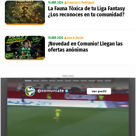
16 ABR 2026
Francisco J. Rodríguez
La Fauna Tóxica de tu Liga Fantasy
¿Los reconoces en tu comunidad?
10 ABR 2026
Jose A. Durán
¡Novedad en Comunio! Llegan las
ofertas anónimas
Publicidad
@comuniate
Ver perfil
Ver perfil