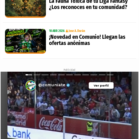
La Fauna Tóxica de tu Liga Fantasy
¿Los reconoces en tu comunidad?
10 ABR 2026
Jose A. Durán
¡Novedad en Comunio! Llegan las
ofertas anónimas
Publicidad
@comuniate
Ver perfil
Ver perfil