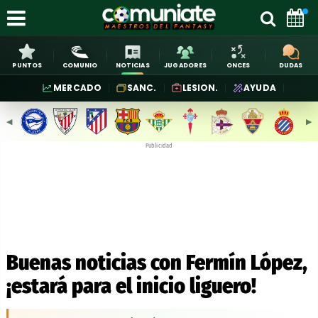
PUNTOS
COMUNIO
NOTICIAS
JUGADORES
ONCES
DUDAS
MERCADO
SANC.
LESION.
AYUDA
◀︎
▶︎
Publicidad
Buenas noticias con Fermín López,
¡estará para el inicio liguero!