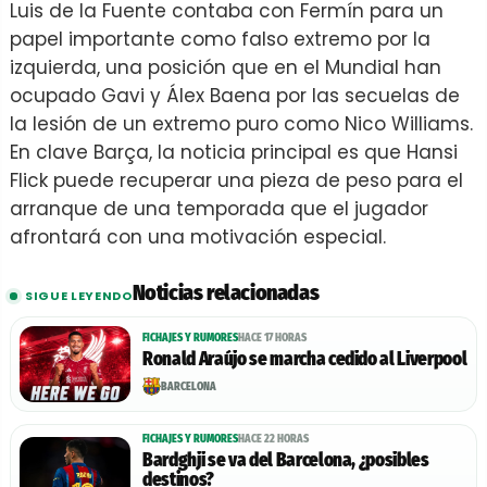
Luis de la Fuente contaba con Fermín para un
papel importante como falso extremo por la
izquierda, una posición que en el Mundial han
ocupado Gavi y Álex Baena por las secuelas de
la lesión de un extremo puro como Nico Williams.
En clave Barça, la noticia principal es que Hansi
Flick puede recuperar una pieza de peso para el
arranque de una temporada que el jugador
afrontará con una motivación especial.
Noticias relacionadas
SIGUE LEYENDO
FICHAJES Y RUMORES
HACE 17 HORAS
Ronald Araújo se marcha cedido al Liverpool
BARCELONA
FICHAJES Y RUMORES
HACE 22 HORAS
Bardghji se va del Barcelona, ¿posibles
destinos?