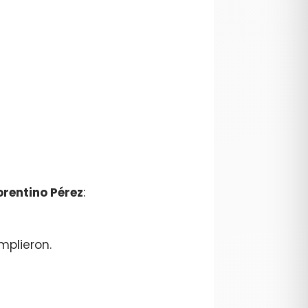
orentino Pérez
:
mplieron.