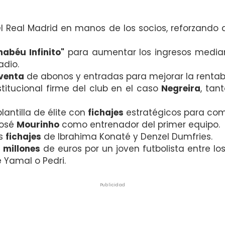
l Real Madrid en manos de los socios, reforzando
nabéu Infinito"
para aumentar los ingresos median
adio.
venta
de abonos y entradas para mejorar la rentabi
itucional firme del club en el caso
Negreira
, tan
antilla de élite con
fichajes
estratégicos para comp
José
Mourinho
como entrenador del primer equipo.
os
fichajes
de Ibrahima Konaté y Denzel Dumfries.
 millones
de euros por un joven futbolista entre l
e Yamal o Pedri.
Publicidad