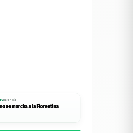
ES
HACE 1 DÍA
o se marcha a la Fiorentina