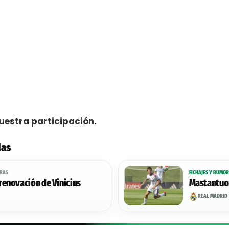
uestra participación.
das
ORAS
FICHAJES Y RUMOR
renovación de Vinicius
Mastantuon
REAL MADRID