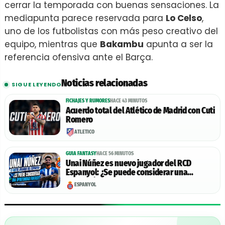
cerrar la temporada con buenas sensaciones. La
mediapunta parece reservada para
Lo Celso
,
uno de los futbolistas con más peso creativo del
equipo, mientras que
Bakambu
apunta a ser la
referencia ofensiva ante el Barça.
Noticias relacionadas
SIGUE LEYENDO
FICHAJES Y RUMORES
HACE 43 MINUTOS
Acuerdo total del Atlético de Madrid con Cuti
Romero
ATLÉTICO
GUIA FANTASY
HACE 56 MINUTOS
Unai Núñez es nuevo jugador del RCD
Espanyol: ¿Se puede considerar una
oportunidad Fantasy?
ESPANYOL