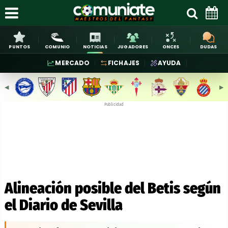
PUNTOS
COMUNIO
NOTICIAS
JUGADORES
ONCES
DUDAS
MERCADO
FICHAJES
AYUDA
◀︎
▶︎
Publicidad
Alineación posible del Betis según
el Diario de Sevilla