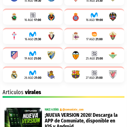
15 AGO
19:30
15 AGO
21:30
16 AGO
17:00
16 AGO
19:00
16 AGO
21:30
17 AGO
21:00
19 AGO
21:00
25 AGO
21:00
26 AGO
21:00
27 AGO
21:00
Artículos
virales
HACE 6 DÍAS
@comuniate_com
¡NUEVA VERSION 2026! Descarga la
APP de Comuniate, disponible en
IOS y Android