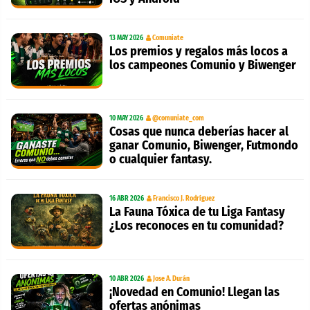
13 MAY 2026
Comuniate
Los premios y regalos más locos a
los campeones Comunio y Biwenger
10 MAY 2026
@comuniate_com
Cosas que nunca deberías hacer al
ganar Comunio, Biwenger, Futmondo
o cualquier fantasy.
16 ABR 2026
Francisco J. Rodríguez
La Fauna Tóxica de tu Liga Fantasy
¿Los reconoces en tu comunidad?
10 ABR 2026
Jose A. Durán
¡Novedad en Comunio! Llegan las
ofertas anónimas