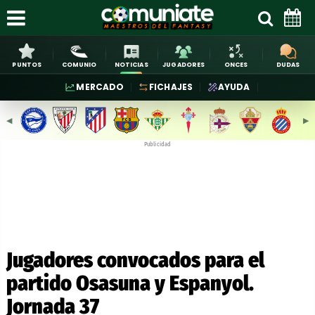
PUNTOS
COMUNIO
NOTICIAS
JUGADORES
ONCES
DUDAS
MERCADO
FICHAJES
AYUDA
◀︎
▶︎
Publicidad
Jugadores convocados para el
partido Osasuna y Espanyol.
Jornada 37