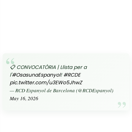
📋 CONVOCATÒRIA | Llista per a
l'
#OsasunaEspanyol
!
#RCDE
pic.twitter.com/u3EWo5JhwZ
— RCD Espanyol de Barcelona (@RCDEspanyol)
May 16, 2026