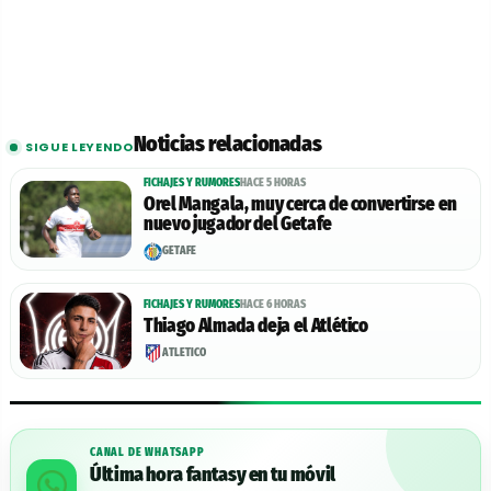
Noticias relacionadas
SIGUE LEYENDO
FICHAJES Y RUMORES
HACE 5 HORAS
Orel Mangala, muy cerca de convertirse en
nuevo jugador del Getafe
GETAFE
FICHAJES Y RUMORES
HACE 6 HORAS
Thiago Almada deja el Atlético
ATLÉTICO
CANAL DE WHATSAPP
Última hora fantasy en tu móvil