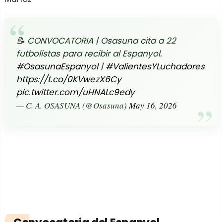
📝 CONVOCATORIA | Osasuna cita a 22
futbolistas para recibir al Espanyol.
#OsasunaEspanyol
|
#ValientesYLuchadores
https://t.co/0KVwezX6Cy
pic.twitter.com/uHNALc9edy
— C. A. OSASUNA (@Osasuna)
May 16, 2026