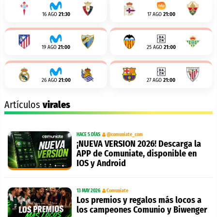
16 AGO
21:30
17 AGO
21:00
19 AGO
21:00
25 AGO
21:00
26 AGO
21:00
27 AGO
21:00
Artículos
virales
HACE 5 DÍAS
@comuniate_com
¡NUEVA VERSION 2026! Descarga la
APP de Comuniate, disponible en
IOS y Android
13 MAY 2026
Comuniate
Los premios y regalos más locos a
los campeones Comunio y Biwenger