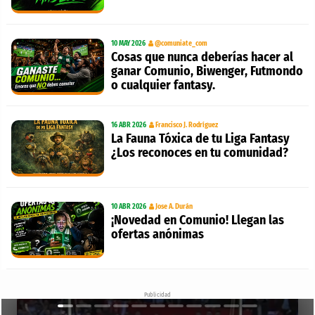
10 MAY 2026
@comuniate_com
Cosas que nunca deberías hacer al
ganar Comunio, Biwenger, Futmondo
o cualquier fantasy.
16 ABR 2026
Francisco J. Rodríguez
La Fauna Tóxica de tu Liga Fantasy
¿Los reconoces en tu comunidad?
10 ABR 2026
Jose A. Durán
¡Novedad en Comunio! Llegan las
ofertas anónimas
Publicidad