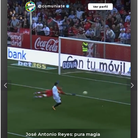
@comuniate
Ver perfil
Ver perfil
José Antonio Reyes: pura magia