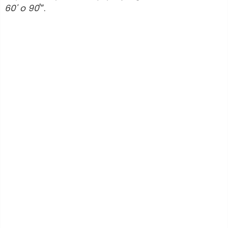
60' o 90
'”.