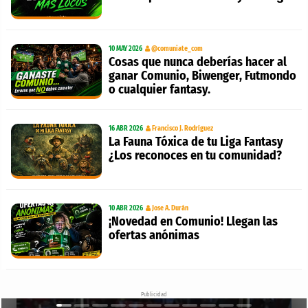
10 MAY 2026
@comuniate_com
Cosas que nunca deberías hacer al
ganar Comunio, Biwenger, Futmondo
o cualquier fantasy.
16 ABR 2026
Francisco J. Rodríguez
La Fauna Tóxica de tu Liga Fantasy
¿Los reconoces en tu comunidad?
10 ABR 2026
Jose A. Durán
¡Novedad en Comunio! Llegan las
ofertas anónimas
Publicidad