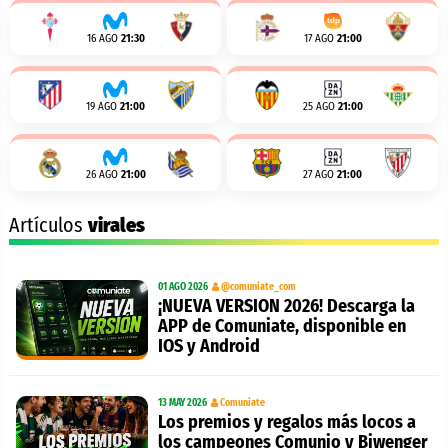
16 AGO
21:30
17 AGO
21:00
19 AGO
21:00
25 AGO
21:00
26 AGO
21:00
27 AGO
21:00
Artículos
virales
01 AGO 2026
@comuniate_com
¡NUEVA VERSION 2026! Descarga la
APP de Comuniate, disponible en
IOS y Android
13 MAY 2026
Comuniate
Los premios y regalos más locos a
los campeones Comunio y Biwenger