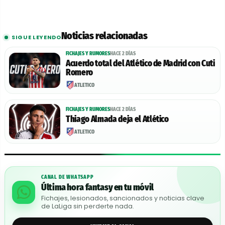
Noticias relacionadas
SIGUE LEYENDO
FICHAJES Y RUMORES
HACE 2 DÍAS
Acuerdo total del Atlético de Madrid con Cuti
Romero
ATLÉTICO
FICHAJES Y RUMORES
HACE 2 DÍAS
Thiago Almada deja el Atlético
ATLÉTICO
CANAL DE WHATSAPP
Última hora fantasy en tu móvil
Fichajes, lesionados, sancionados y noticias clave
de LaLiga sin perderte nada.