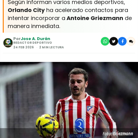
Según informan varios medios deportivos,
Orlando City
ha acelerado contactos para
intentar incorporar a
Antoine Griezmann
de
manera inmediata.
Por
Jose A. Durán
REDACTOR DEPORTIVO
24 FEB 2026
2 MIN LECTURA
Foto:
Griezmann