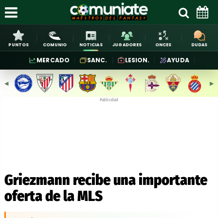
PUNTOS
COMUNIO
NOTICIAS
JUGADORES
ONCES
DUDAS
MERCADO
SANC.
LESION.
AYUDA
◀︎
▶︎
Publicidad
Griezmann recibe una importante
oferta de la MLS