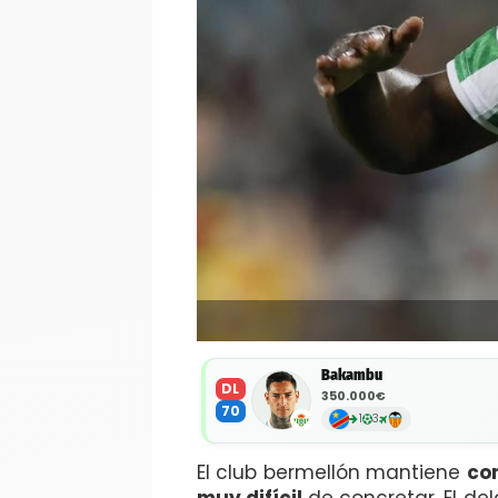
Bakambu
DL
350.000€
70
1
3
El club bermellón mantiene
co
muy difícil
de concretar. El d