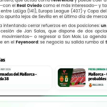
 —con el
Real Oviedo
como el más interesado— y tamb
entre LaLiga (141), Europa League (407) y Copa del
to apunta lejos de Sevilla en el último día de merc
 intentando cerrar refuerzos en dos posiciones:
un
a cesión de Jan Salas, que dispone de dos opcio
movimientos— o regresar a Son Moix. La agenda 
e en el
Feyenoord
: se negocia su salida rumbo al
das
3 MAY 2026
PREVIA JORNADA 2
rmadas del Mallorca -
Mallorca - 
ada 38
probables 
LaLiga.
MALLORCA