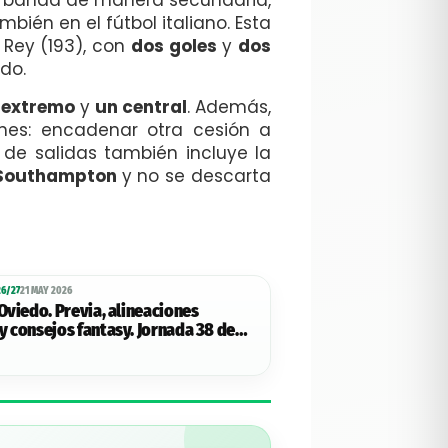
ién en el fútbol italiano. Esta
 Rey (193), con
dos goles
y
dos
ado.
 extremo
y
un central
. Además,
nes: encadenar otra cesión a
de salidas también incluye la
Southampton
y no se descarta
6/27
21 MAY 2026
Oviedo. Previa, alineaciones
y consejos fantasy. Jornada 38 de