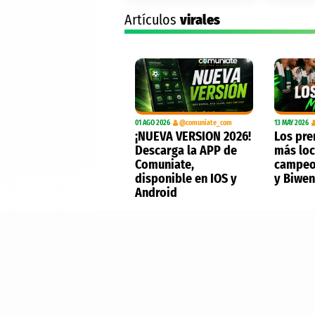
Artículos
virales
01 AGO 2026
@comuniate_com
13 MAY 2026
¡NUEVA VERSION 2026!
Los pre
Descarga la APP de
más loc
Comuniate,
campeo
disponible en IOS y
y Biwe
Android