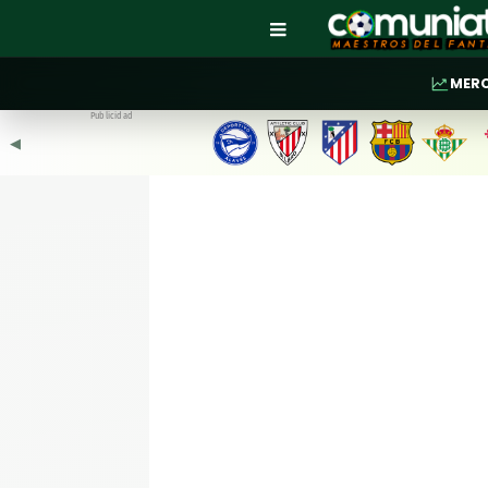
MER
Publicidad
◀︎