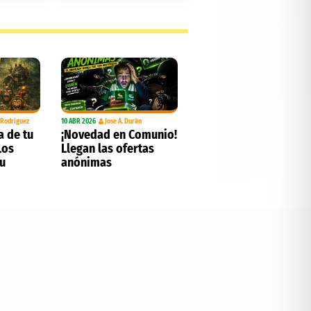
. Rodríguez
10 ABR 2026
Jose A. Durán
a de tu
¡Novedad en Comunio!
Los
Llegan las ofertas
tu
anónimas