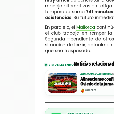
maneja alternativas en LaLiga
temporada suma
741 minutos
asistencias
. Su futuro inmedia
En paralelo, el
Mallorca
continúa
el club trabaja en romper l
Segunda —pendiente de otros 
situación de
Larin
, actualment
que sea traspasado.
Noticias relaciona
SIGUE LEYENDO
ALINEACIONES CONFIRMADAS
2
Alineaciones confi
Oviedo de la jorn
MALLORCA
CANAL DE WHATSAPP