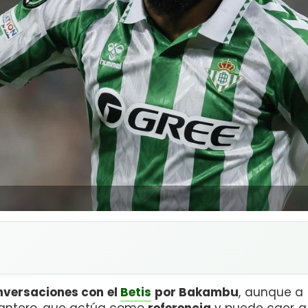
nversaciones con el
Betis
por Bakambu
, aunque a 
elantero, que actúa como
referencia
y puede caer a