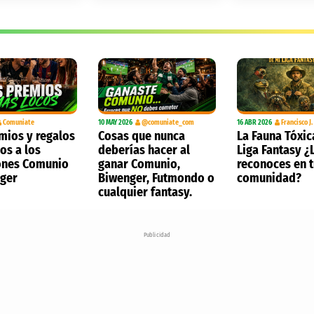
Comuniate
10 MAY 2026
@comuniate_com
16 ABR 2026
Francisco J
mios y regalos
Cosas que nunca
La Fauna Tóxic
os a los
deberías hacer al
Liga Fantasy ¿
nes Comunio
ganar Comunio,
reconoces en 
nger
Biwenger, Futmondo o
comunidad?
cualquier fantasy.
Publicidad