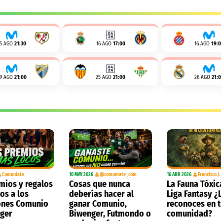
15 AGO
21:30
16 AGO
17:00
16 AGO
19:
19 AGO
21:00
25 AGO
21:00
26 AGO
21:
Comuniate
10 MAY 2026
@comuniate_com
16 ABR 2026
Francisco J
mios y regalos
Cosas que nunca
La Fauna Tóxic
os a los
deberías hacer al
Liga Fantasy ¿
nes Comunio
ganar Comunio,
reconoces en 
nger
Biwenger, Futmondo o
comunidad?