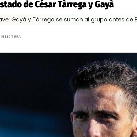
estado de César Tàrrega y Gayà
lave: Gayà y Tárrega se suman al grupo antes de 
MIN LECTURA