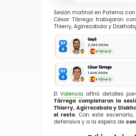
Sesión matinal en Paterna con 
César Tárrega trabajaron con 
Thierry, Agirrezabala y Diakhaby
Gayà
DF
2.300.000€
0
0
0
César Tárrega
DF
1.640.000€
0
0
0
El
Valencia
afinó detalles pa
Tárrega completaron la sesi
Thierry, Agirrezabala y Diakh
el resto
. Con este escenario,
defensiva y a la espera de
con