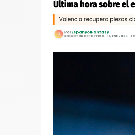
Última hora sobre el 
Valencia recupera piezas c
Por
EspanyolFantasy
REDACTOR DEPORTIVO
14 ENE 2026
1 