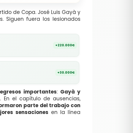
rtido de Copa. José Luis Gayà y
s. Siguen fuera los lesionados
+220.000€
+30.000€
regresos importantes
:
Gayà y
s
. En el capítulo de ausencias,
formaron parte del trabajo con
jores sensaciones
en la línea