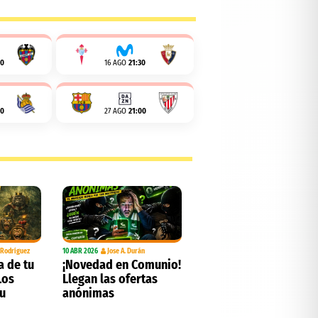
00
16 AGO
21:30
00
27 AGO
21:00
. Rodríguez
10 ABR 2026
Jose A. Durán
a de tu
¡Novedad en Comunio!
Los
Llegan las ofertas
tu
anónimas