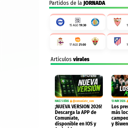
Partidos de la
JORNADA
15 AGO
19:30
17 AGO
21:00
Artículos
virales
HACE 5 DÍAS
@comuniate_com
13 MAY 2026
¡NUEVA VERSION 2026!
Los pre
Descarga la APP de
más loc
Comuniate,
campeo
disponible en IOS y
y Biwe