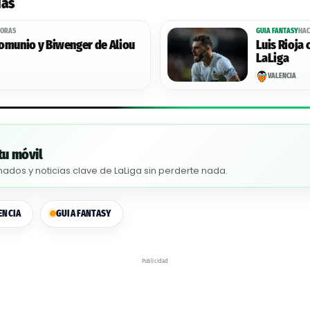
das
HORAS
GUIA FANTASY
HAC
Comunio y Biwenger de Aliou
Luis Rioja 
LaLiga
VALENCIA
tu móvil
nados y noticias clave de LaLiga sin perderte nada.
ENCIA
GUIA FANTASY
Publicidad