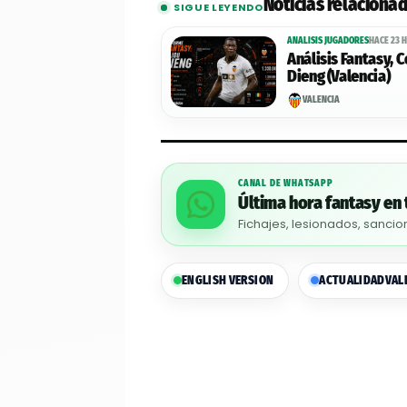
Noticias relaciona
SIGUE LEYENDO
ANALISIS JUGADORES
HACE 23 
Análisis Fantasy, 
Dieng (Valencia)
VALENCIA
CANAL DE WHATSAPP
Última hora fantasy en 
Fichajes, lesionados, sancio
ENGLISH VERSION
ACTUALIDAD
VAL