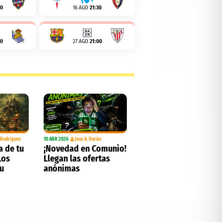
00
16 AGO
21:30
00
27 AGO
21:00
. Rodríguez
10 ABR 2026
Jose A. Durán
a de tu
¡Novedad en Comunio!
Los
Llegan las ofertas
tu
anónimas