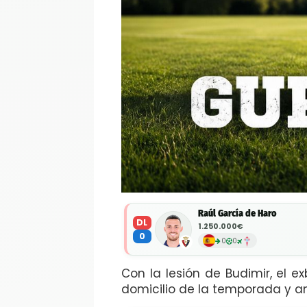
Raúl García de Haro
DL
1.250.000€
0
0
0
Con la lesión de Budimir, el e
domicilio de la temporada y an