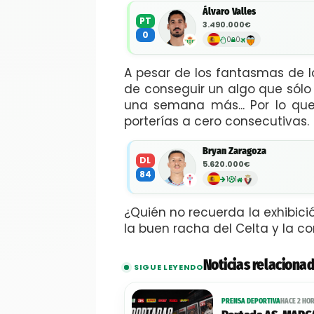
Álvaro Valles
PT
3.490.000€
0
0
0
A pesar de los fantasmas de la
de conseguir un algo que sólo 
una semana más... Por lo qu
porterías a cero consecutivas.
Bryan Zaragoza
DL
5.620.000€
84
1
1
¿Quién no recuerda la exhibic
la buen racha del Celta y la 
Noticias relaciona
SIGUE LEYENDO
PRENSA DEPORTIVA
HACE 2 HO