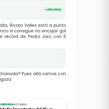
+450.000€
lla, Álvaro Valles está a punto
anco si consigue no encajar gol
l récord de Pedro Jaro con 5
l Granada? Pues allá vamos con
agoza.
AS MERCADO
HACE 3 HORAS