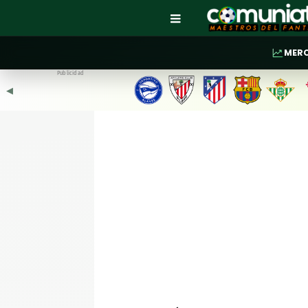
MER
Publicidad
◀︎