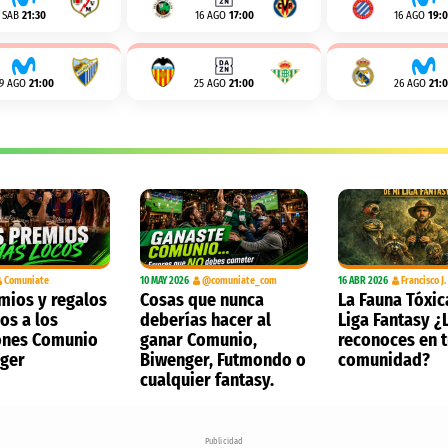
SAB
21:30
16 AGO
17:00
16 AGO
19:
19 AGO
21:00
25 AGO
21:00
26 AGO
21:
Comuniate
10 MAY 2026
@comuniate_com
16 ABR 2026
Francisco J
mios y regalos
Cosas que nunca
La Fauna Tóxic
os a los
deberías hacer al
Liga Fantasy ¿
nes Comunio
ganar Comunio,
reconoces en 
nger
Biwenger, Futmondo o
comunidad?
cualquier fantasy.
Publicidad