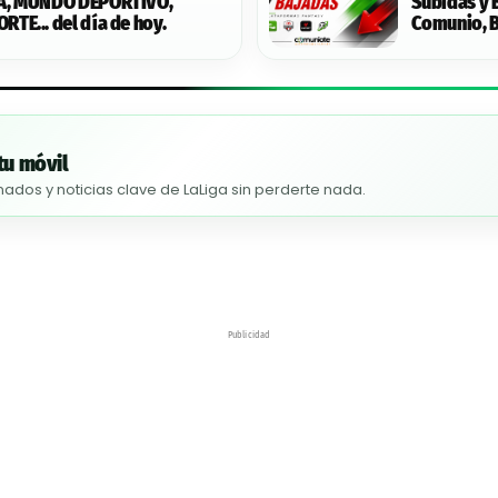
A, MUNDO DEPORTIVO,
Subidas y 
TE... del día de hoy.
Comunio, B
Futmondo 
tu móvil
nados y noticias clave de LaLiga sin perderte nada.
Publicidad