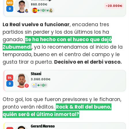
MD
860.000€
-20.000€
0
0
0
La Real vuelve a funcionar
, encadena tres
partidos sin perder y los dos últimos los ha
ganado.
Se ha hecho con el hueco que dejó
Zubumendi
, ya lo recomendamos al inicio de la
temporada, bueno en el centro del campo y le
gusta tirar a puerta.
Decisivo en el derbi vasco.
Stuani
DL
3.060.000€
0
0
0
Otro gol, los que fueron previsores y le ficharon,
pronto verán réditos.
Rock & Roll del bueno,
quién será el último inmortal?
Gerard Moreno