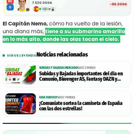
DL
7.530.000€
-50.000€
0
0
0
El Capitán Nemo,
cómo ha vuelto de la lesión,
una diana más,
tiene a su submarino amarillo
en lo más alto, donde las olas tocan el cielo.
Noticias relacionadas
SIGUE LEYENDO
SUBIDAS Y BAJADAS MERCADO
HACE 2 HORAS
Subidas y Bajadas importantes del día en
Comunio, Biwenger AS, Fantasy DAZN y
Futmondo - 06/08/2026
GUIA FANTASY
HACE 7 HORAS
¡Comuniate sortea la camiseta de España
con las dos estrellas!