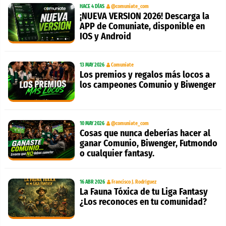
HACE 4 DÍAS
@comuniate_com
¡NUEVA VERSION 2026! Descarga la
APP de Comuniate, disponible en
IOS y Android
13 MAY 2026
Comuniate
Los premios y regalos más locos a
los campeones Comunio y Biwenger
10 MAY 2026
@comuniate_com
Cosas que nunca deberías hacer al
ganar Comunio, Biwenger, Futmondo
o cualquier fantasy.
16 ABR 2026
Francisco J. Rodríguez
La Fauna Tóxica de tu Liga Fantasy
¿Los reconoces en tu comunidad?