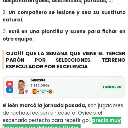
despunte en goles, asistencias, paradas, ...
2.
Un compañero se lesione y sea su sustituto
natural.
3.
Esté en una plantilla y suene para fichar en
otro equipo.
OJO!!! QUE LA SEMANA QUE VIENE EL TERCER
PARÓN POR SELECCIONES, TERRENO
ESPECULADOR POR EXCELENCIA
Guruzeta
DL
5.330.000€
+420.000€
0
0
0
El león marcó la jornada pasada,
son jugadores
de rachas, reciben en casa al Oviedo, el
escenario perfecto para repetir gol,
precio muy
bajo para un delantero titular.