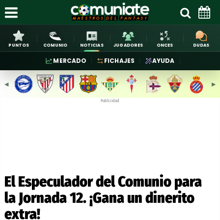
PUNTOS
COMUNIO
NOTICIAS
JUGADORES
ONCES
DUDAS
MERCADO
FICHAJES
AYUDA
◀︎
▶︎
Publicidad
El Especulador del Comunio para
la Jornada 12. ¡Gana un dinerito
extra!