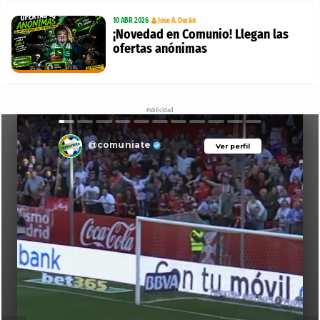
10 ABR 2026
Jose A. Durán
¡Novedad en Comunio! Llegan las
ofertas anónimas
Publicidad
@comuniate
Ver perfil
Ver perfil