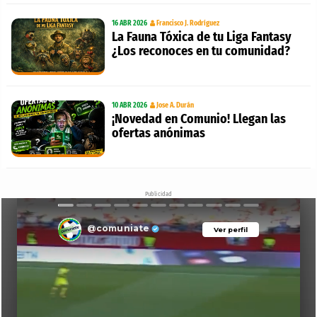
16 ABR 2026
Francisco J. Rodríguez
La Fauna Tóxica de tu Liga Fantasy
¿Los reconoces en tu comunidad?
10 ABR 2026
Jose A. Durán
¡Novedad en Comunio! Llegan las
ofertas anónimas
Publicidad
@comuniate
Ver perfil
Ver perfil