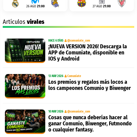
26 AGO
21:00
27 AGO
21:00
Artículos
virales
HACE 6 DÍAS
@comuniate_com
¡NUEVA VERSION 2026! Descarga la
APP de Comuniate, disponible en
IOS y Android
13 MAY 2026
Comuniate
Los premios y regalos más locos a
los campeones Comunio y Biwenger
10 MAY 2026
@comuniate_com
Cosas que nunca deberías hacer al
ganar Comunio, Biwenger, Futmondo
o cualquier fantasy.