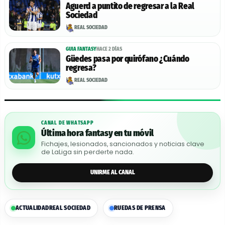
Aguerd a puntito de regresar a la Real
Sociedad
REAL SOCIEDAD
GUIA FANTASY
HACE 2 DÍAS
Güedes pasa por quirófano ¿Cuándo
regresa?
REAL SOCIEDAD
CANAL DE WHATSAPP
Última hora fantasy en tu móvil
Fichajes, lesionados, sancionados y noticias clave
de LaLiga sin perderte nada.
UNIRME AL CANAL
ACTUALIDAD
REAL SOCIEDAD
RUEDAS DE PRENSA