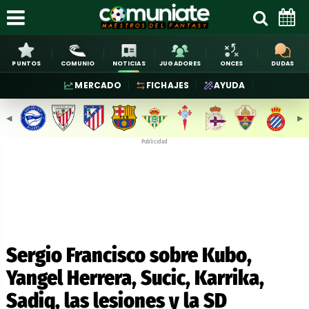
PUNTOS
COMUNIO
NOTICIAS
JUGADORES
ONCES
DUDAS
MERCADO
FICHAJES
AYUDA
◀︎
▶︎
Publicidad
Sergio Francisco sobre Kubo,
Yangel Herrera, Sucic, Karrika,
Sadiq, las lesiones y la SD