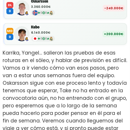
Oskarsson
DL
3.360.000€
-240.000€
0
0
0
Kubo
MD
6.140.000€
+200.000€
0
0
0
Karrika, Yangel… salieron las pruebas de esas
roturas en el sóleo, y hablar de previsión es difícil.
Vamos a ir viendo cómo van esos pasos, pero
van a estar unas semanas fuera del equipo.
Oskarsson sigue con ese proceso lento y todavía
tenemos que esperar, Take no ha entrado en la
convocatoria aún, no ha entrenado con el grupo,
pero esperemos que a lo largo de la semana
pueda hacerlo para poder pensar en él para el
fin de semana. Veremos cuando lleguemos del
viaje a ver cómo está, y si pronto puede estar