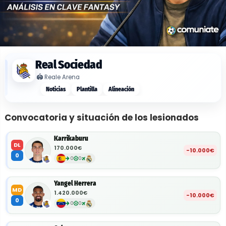
Real Sociedad
🏟️
Reale Arena
Noticias
Plantilla
Alineación
Convocatoria y situación de los lesionados
Karrikaburu
DL
170.000€
-10.000€
0
0
0
Yangel Herrera
MD
1.420.000€
-10.000€
0
0
0