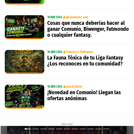
10 MAY 2026
@comuniate_com
Cosas que nunca deberías hacer al
ganar Comunio, Biwenger, Futmondo
o cualquier fantasy.
16 ABR 2026
Francisco J. Rodríguez
La Fauna Tóxica de tu Liga Fantasy
¿Los reconoces en tu comunidad?
10 ABR 2026
Jose A. Durán
¡Novedad en Comunio! Llegan las
ofertas anónimas
Publicidad