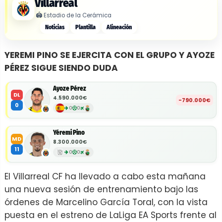
Villarreal
🏟️
Estadio de la Cerámica
Noticias
Plantilla
Alineación
YEREMI PINO SE EJERCITA CON EL GRUPO Y AYOZE
PÉREZ SIGUE SIENDO DUDA
Ayoze Pérez
DL
4.590.000€
-790.000€
0
0
0
Yéremi Pino
MD
8.300.000€
11
0
0
El Villarreal CF ha llevado a cabo esta mañana
una nueva sesión de entrenamiento bajo las
órdenes de Marcelino García Toral, con la vista
puesta en el estreno de LaLiga EA Sports frente al