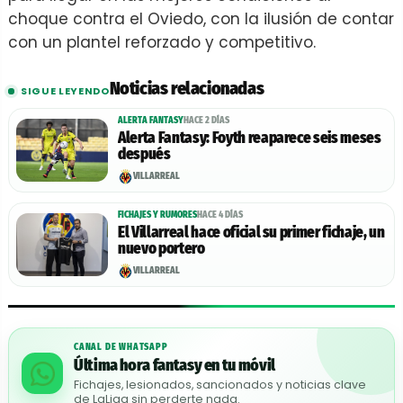
choque contra el Oviedo, con la ilusión de contar
con un plantel reforzado y competitivo.
Noticias relacionadas
SIGUE LEYENDO
ALERTA FANTASY
HACE 2 DÍAS
Alerta Fantasy: Foyth reaparece seis meses
después
VILLARREAL
FICHAJES Y RUMORES
HACE 4 DÍAS
El Villarreal hace oficial su primer fichaje, un
nuevo portero
VILLARREAL
CANAL DE WHATSAPP
Última hora fantasy en tu móvil
Fichajes, lesionados, sancionados y noticias clave
de LaLiga sin perderte nada.