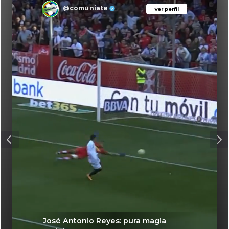
@comuniate
Ver perfil
Ver perfil
José Antonio Reyes: pura magia