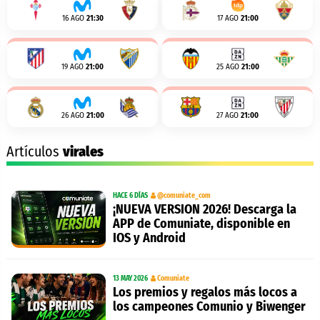
16 AGO
21:30
17 AGO
21:00
19 AGO
21:00
25 AGO
21:00
26 AGO
21:00
27 AGO
21:00
Artículos
virales
HACE 6 DÍAS
@comuniate_com
¡NUEVA VERSION 2026! Descarga la
APP de Comuniate, disponible en
IOS y Android
13 MAY 2026
Comuniate
Los premios y regalos más locos a
los campeones Comunio y Biwenger