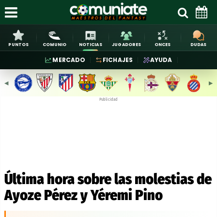
PUNTOS
COMUNIO
NOTICIAS
JUGADORES
ONCES
DUDAS
MERCADO
FICHAJES
AYUDA
◀︎
▶︎
Publicidad
Última hora sobre las molestias de
Ayoze Pérez y Yéremi Pino