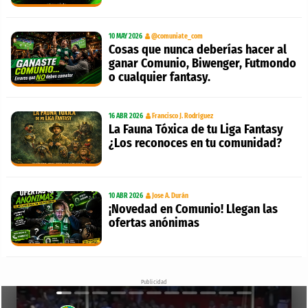
10 MAY 2026
@comuniate_com
Cosas que nunca deberías hacer al
ganar Comunio, Biwenger, Futmondo
o cualquier fantasy.
16 ABR 2026
Francisco J. Rodríguez
La Fauna Tóxica de tu Liga Fantasy
¿Los reconoces en tu comunidad?
10 ABR 2026
Jose A. Durán
¡Novedad en Comunio! Llegan las
ofertas anónimas
Publicidad