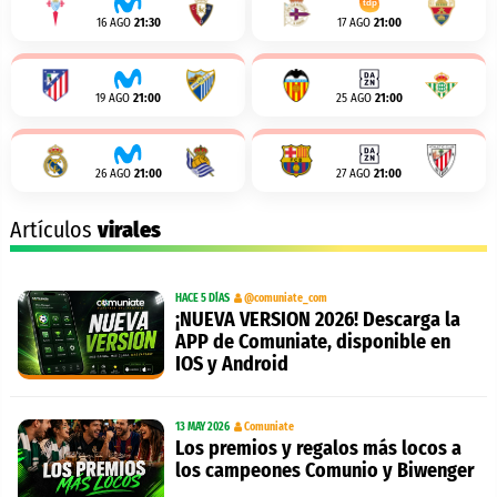
16 AGO
21:30
17 AGO
21:00
19 AGO
21:00
25 AGO
21:00
26 AGO
21:00
27 AGO
21:00
Artículos
virales
HACE 5 DÍAS
@comuniate_com
¡NUEVA VERSION 2026! Descarga la
APP de Comuniate, disponible en
IOS y Android
13 MAY 2026
Comuniate
Los premios y regalos más locos a
los campeones Comunio y Biwenger