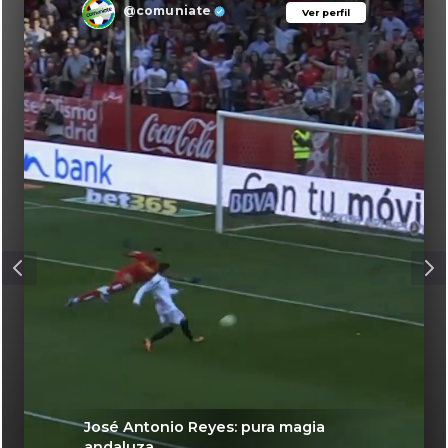
@comuniate
Ver perfil
Ver perfil
José Antonio Reyes: pura magia
andaluza