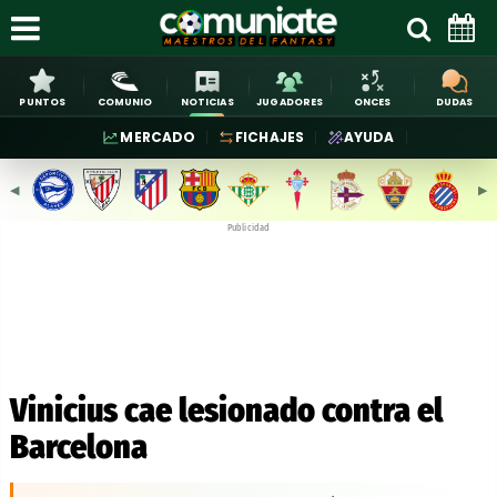
PUNTOS
COMUNIO
NOTICIAS
JUGADORES
ONCES
DUDAS
MERCADO
FICHAJES
AYUDA
◀︎
▶︎
Publicidad
Vinicius cae lesionado contra el
Barcelona