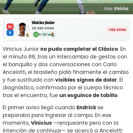
Foto:
Vinicius
Vinícius Júnior
DL
20.360.000€
-160.000€
0
0
0
Vinicius Junior
no pudo completar el Clásico
. En
el minuto 88, tras un intercambio de gestos con
el banquillo y dos conversaciones con Carlo
Ancelotti, el brasileño pidió finalmente el cambio
y fue sustituido con
visibles signos de dolor
. El
diagnóstico, confirmado por el cuerpo técnico
tras el encuentro, fue
un esguince de tobillo
.
El primer aviso llegó cuando
Endrick
se
preparaba para ingresar al campo. En ese
momento,
Vinicius
—renqueante pero con la
intención de continuar— se acercó a Ancelotti