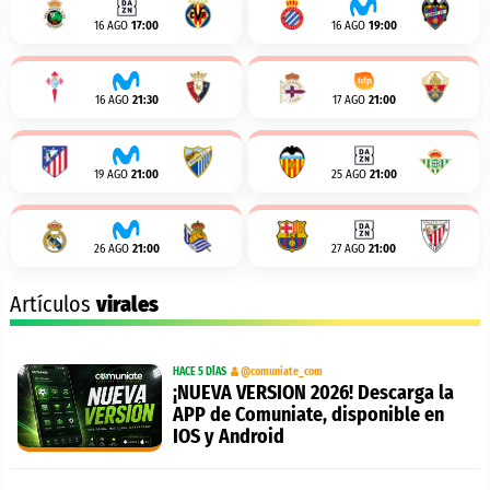
16 AGO
17:00
16 AGO
19:00
16 AGO
21:30
17 AGO
21:00
19 AGO
21:00
25 AGO
21:00
26 AGO
21:00
27 AGO
21:00
Artículos
virales
HACE 5 DÍAS
@comuniate_com
¡NUEVA VERSION 2026! Descarga la
APP de Comuniate, disponible en
IOS y Android