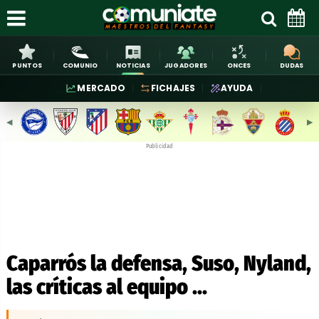
PUNTOS
COMUNIO
NOTICIAS
JUGADORES
ONCES
DUDAS
MERCADO
FICHAJES
AYUDA
◀︎
▶︎
Publicidad
Caparrós la defensa, Suso, Nyland,
las críticas al equipo ...