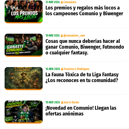
13 MAY 2026
Comuniate
Los premios y regalos más locos a
los campeones Comunio y Biwenger
10 MAY 2026
@comuniate_com
Cosas que nunca deberías hacer al
ganar Comunio, Biwenger, Futmondo
o cualquier fantasy.
16 ABR 2026
Francisco J. Rodríguez
La Fauna Tóxica de tu Liga Fantasy
¿Los reconoces en tu comunidad?
10 ABR 2026
Jose A. Durán
¡Novedad en Comunio! Llegan las
ofertas anónimas