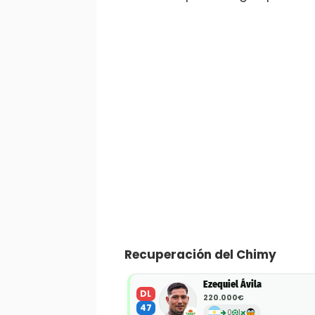
Recuperación del Chimy
Ezequiel Ávila
DL
220.000€
47
0
1