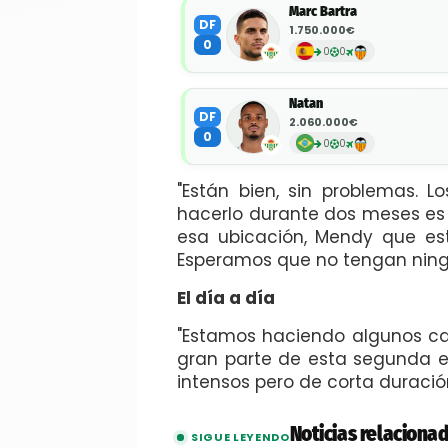
Marc Bartra
DF
1.750.000€
0
0
0
Natan
DF
2.060.000€
0
0
0
"Están bien, sin problemas. 
hacerlo durante dos meses es
esa ubicación, Mendy que est
Esperamos que no tengan ning
El día a día
"Estamos haciendo algunos ca
gran parte de esta segunda et
intensos pero de corta duración
Noticias relaciona
SIGUE LEYENDO