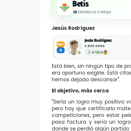
Betis
🏟️
Estadio La Cartuja
Jesús Rodríguez
Jesús Rodríguez
MD
3.800.000€
0
0
0
Está bien, sin ningún tipo de 
era oportuno exigirle. Está c
hemos dejado descansar".
El objetivo, más cerca
"Sería un logro muy positivo 
pero hay que certificarlo mat
competiciones, pero estar pel
pasa factura y sería un log
donde se perdió algún partido 