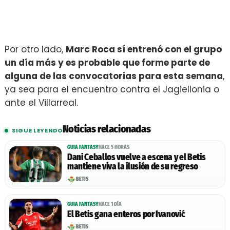
Por otro lado,
Marc Roca sí entrenó con el grupo
un día más y es probable que forme parte de
alguna de las convocatorias para esta semana
,
ya sea para el encuentro contra el Jagiellonia o
ante el Villarreal.
Noticias relacionadas
SIGUE LEYENDO
GUIA FANTASY
HACE 5 HORAS
Dani Ceballos vuelve a escena y el Betis
mantiene viva la ilusión de su regreso
BETIS
GUIA FANTASY
HACE 1 DÍA
El Betis gana enteros por Ivanović
BETIS