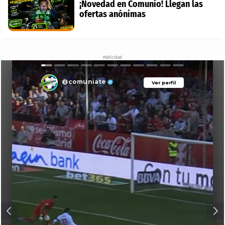
¡Novedad en Comunio! Llegan las
ofertas anónimas
Publicidad
@comuniate
Ver perfil
Ver perfil