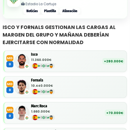
🏟️
Estadio La Cartuja
Noticias
Plantilla
Alineación
ISCO Y FORNALS GESTIONAN LAS CARGAS AL
MARGEN DEL GRUPO Y MAÑANA DEBERÍAN
EJERCITARSE CON NORMALIDAD
Isco
MD
11.360.000€
+280.000€
0
0
0
Fornals
MD
10.440.000€
0
0
0
Marc Roca
MD
1.660.000€
+70.000€
0
0
0