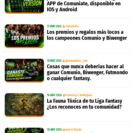
APP de Comuniate, disponible en
IOS y Android
13 MAY 2026
Comuniate
Los premios y regalos más locos a
los campeones Comunio y Biwenger
10 MAY 2026
@comuniate_com
Cosas que nunca deberías hacer al
ganar Comunio, Biwenger, Futmondo
o cualquier fantasy.
16 ABR 2026
Francisco J. Rodríguez
La Fauna Tóxica de tu Liga Fantasy
¿Los reconoces en tu comunidad?
10 ABR 2026
Jose A. Durán