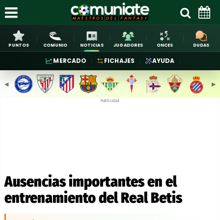
PUNTOS
COMUNIO
NOTICIAS
JUGADORES
ONCES
DUDAS
MERCADO
FICHAJES
AYUDA
◀︎
▶︎
Publicidad
Ausencias importantes en el
entrenamiento del Real Betis