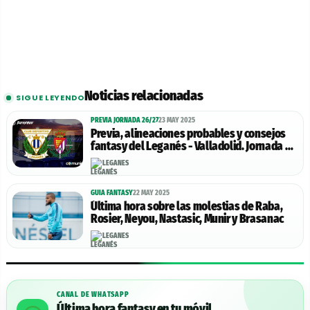
Noticias relacionadas
SIGUE LEYENDO
PREVIA JORNADA 26/27
23 MAY 2025
Previa, alineaciones probables y consejos
fantasy del Leganés - Valladolid. Jornada 38
de LaLiga.
LEGANÉS
GUIA FANTASY
22 MAY 2025
Última hora sobre las molestias de Raba,
Rosier, Neyou, Nastasic, Munir y Brasanac
LEGANÉS
CANAL DE WHATSAPP
Última hora fantasy en tu móvil