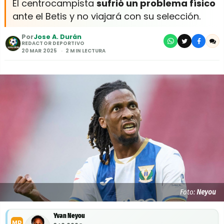
El centrocampista
sufrió un problema físico
ante el Betis y no viajará con su selección.
Por
Jose A. Durán
REDACTOR DEPORTIVO
20 MAR 2025
2 MIN LECTURA
Foto:
Neyou
Yvan Neyou
MD