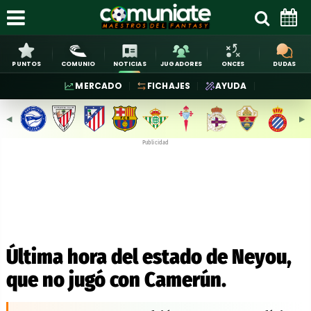
PUNTOS
COMUNIO
NOTICIAS
JUGADORES
ONCES
DUDAS
MERCADO
FICHAJES
AYUDA
◀︎
▶︎
Publicidad
Última hora del estado de Neyou,
que no jugó con Camerún.