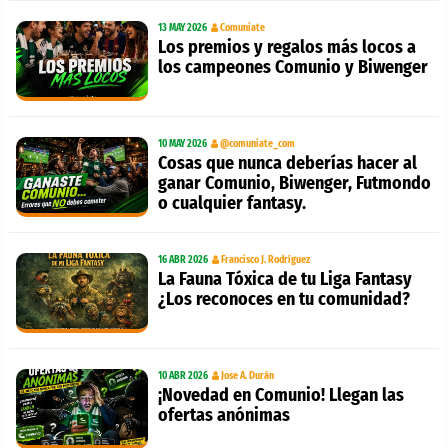
13 MAY 2026
Comuniate
Los premios y regalos más locos a
los campeones Comunio y Biwenger
10 MAY 2026
@comuniate_com
Cosas que nunca deberías hacer al
ganar Comunio, Biwenger, Futmondo
o cualquier fantasy.
16 ABR 2026
Francisco J. Rodríguez
La Fauna Tóxica de tu Liga Fantasy
¿Los reconoces en tu comunidad?
10 ABR 2026
Jose A. Durán
¡Novedad en Comunio! Llegan las
ofertas anónimas