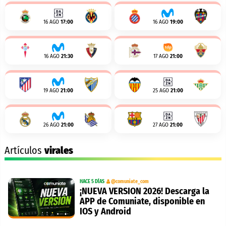
16 AGO
17:00
16 AGO
19:00
16 AGO
21:30
17 AGO
21:00
19 AGO
21:00
25 AGO
21:00
26 AGO
21:00
27 AGO
21:00
Artículos
virales
HACE 5 DÍAS
@comuniate_com
¡NUEVA VERSION 2026! Descarga la
APP de Comuniate, disponible en
IOS y Android