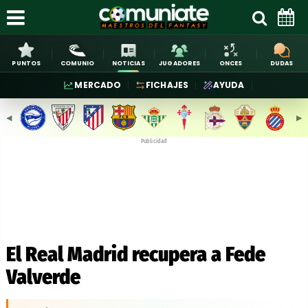
PUNTOS
COMUNIO
NOTICIAS
JUGADORES
ONCES
DUDAS
MERCADO
FICHAJES
AYUDA
◀︎
▶︎
Publicidad
El Real Madrid recupera a Fede
Valverde