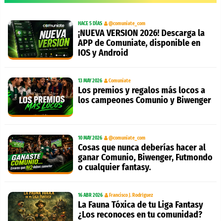
HACE 5 DÍAS
@comuniate_com
¡NUEVA VERSION 2026! Descarga la
APP de Comuniate, disponible en
IOS y Android
13 MAY 2026
Comuniate
Los premios y regalos más locos a
los campeones Comunio y Biwenger
10 MAY 2026
@comuniate_com
Cosas que nunca deberías hacer al
ganar Comunio, Biwenger, Futmondo
o cualquier fantasy.
16 ABR 2026
Francisco J. Rodríguez
La Fauna Tóxica de tu Liga Fantasy
¿Los reconoces en tu comunidad?