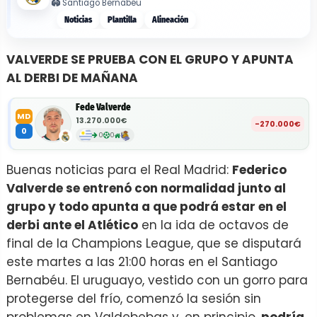
🏟️
Santiago Bernabéu
Noticias
Plantilla
Alineación
VALVERDE SE PRUEBA CON EL GRUPO Y APUNTA
AL DERBI DE MAÑANA
Fede Valverde
MD
13.270.000€
-270.000€
0
0
0
Buenas noticias para el Real Madrid:
Federico
Valverde se entrenó con normalidad junto al
grupo y todo apunta a que podrá estar en el
derbi ante el Atlético
en la ida de octavos de
final de la Champions League, que se disputará
este martes a las 21:00 horas en el Santiago
Bernabéu. El uruguayo, vestido con un gorro para
protegerse del frío, comenzó la sesión sin
problemas en Valdebebas y, en principio,
podría