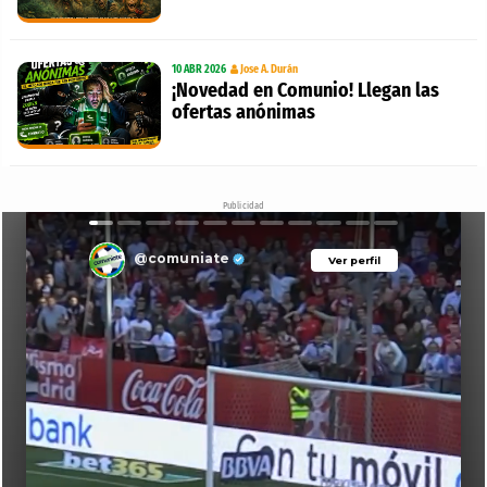
10 ABR 2026
Jose A. Durán
¡Novedad en Comunio! Llegan las
ofertas anónimas
Publicidad
@comuniate
Ver perfil
Ver perfil