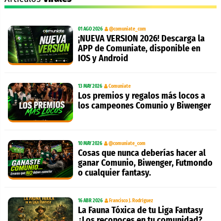
01 AGO 2026
@comuniate_com
¡NUEVA VERSION 2026! Descarga la
APP de Comuniate, disponible en
IOS y Android
13 MAY 2026
Comuniate
Los premios y regalos más locos a
los campeones Comunio y Biwenger
10 MAY 2026
@comuniate_com
Cosas que nunca deberías hacer al
ganar Comunio, Biwenger, Futmondo
o cualquier fantasy.
16 ABR 2026
Francisco J. Rodríguez
La Fauna Tóxica de tu Liga Fantasy
¿Los reconoces en tu comunidad?