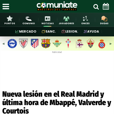
PUNTOS
COMUNIO
NOTICIAS
JUGADORES
ONCES
DUDAS
MERCADO
SANC.
LESION.
AYUDA
◀︎
▶︎
Publicidad
Nueva lesión en el Real Madrid y
última hora de Mbappé, Valverde y
Courtois