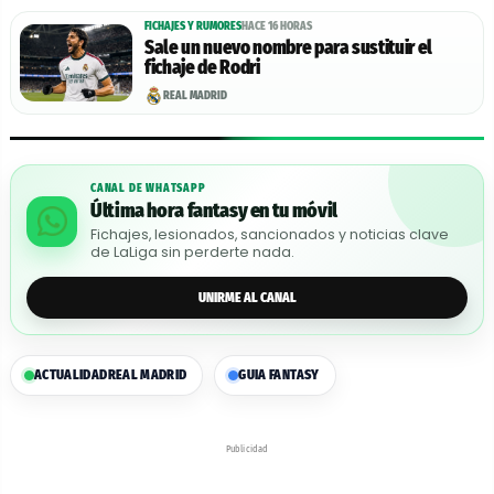
FICHAJES Y RUMORES
HACE 16 HORAS
Sale un nuevo nombre para sustituir el
fichaje de Rodri
REAL MADRID
CANAL DE WHATSAPP
Última hora fantasy en tu móvil
Fichajes, lesionados, sancionados y noticias clave
de LaLiga sin perderte nada.
UNIRME AL CANAL
ACTUALIDAD
REAL MADRID
GUIA FANTASY
Publicidad