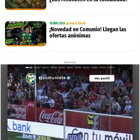
10 ABR 2026
Jose A. Durán
¡Novedad en Comunio! Llegan las
ofertas anónimas
Publicidad
@comuniate
Ver perfil
Ver perfil