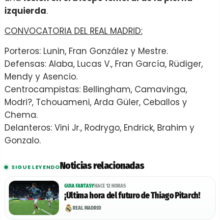
izquierda
.
CONVOCATORIA DEL REAL MADRID:
Porteros: Lunin, Fran González y Mestre.
Defensas: Alaba, Lucas V., Fran García, Rüdiger,
Mendy y Asencio.
Centrocampistas: Bellingham, Camavinga,
Modri?, Tchouameni, Arda Güler, Ceballos y
Chema.
Delanteros: Vini Jr., Rodrygo, Endrick, Brahim y
Gonzalo.
Noticias relacionadas
SIGUE LEYENDO
GUIA FANTASY
HACE 12 HORAS
¡Última hora del futuro de Thiago Pitarch!
REAL MADRID