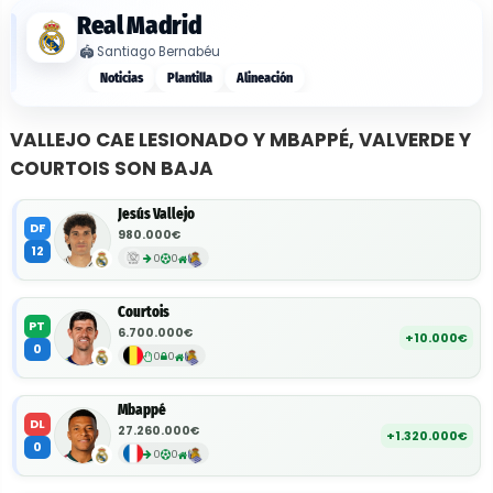
Real Madrid
🏟️
Santiago Bernabéu
Noticias
Plantilla
Alineación
VALLEJO CAE LESIONADO Y MBAPPÉ, VALVERDE Y
COURTOIS SON BAJA
Jesús Vallejo
DF
980.000€
12
0
0
Courtois
PT
6.700.000€
+10.000€
0
0
0
Mbappé
DL
27.260.000€
+1.320.000€
0
0
0