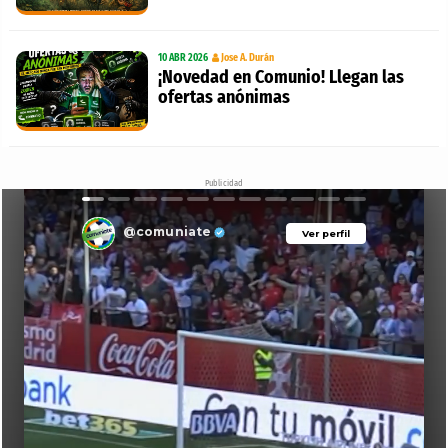
10 ABR 2026
Jose A. Durán
¡Novedad en Comunio! Llegan las
ofertas anónimas
Publicidad
@comuniate
Ver perfil
Ver perfil