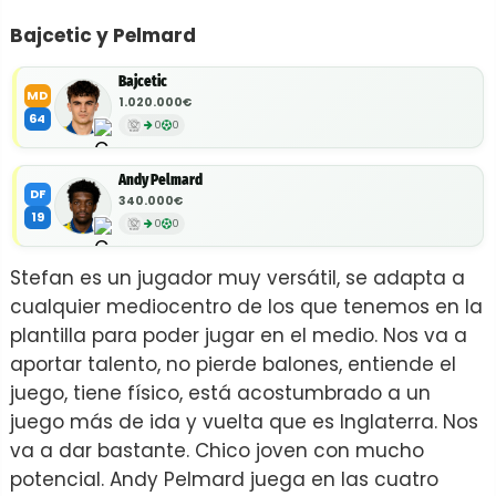
Bajcetic y Pelmard
Bajcetic
MD
1.020.000€
64
0
0
Andy Pelmard
DF
340.000€
19
0
0
Stefan es un jugador muy versátil, se adapta a
cualquier mediocentro de los que tenemos en la
plantilla para poder jugar en el medio. Nos va a
aportar talento, no pierde balones, entiende el
juego, tiene físico, está acostumbrado a un
juego más de ida y vuelta que es Inglaterra. Nos
va a dar bastante. Chico joven con mucho
potencial. Andy Pelmard juega en las cuatro