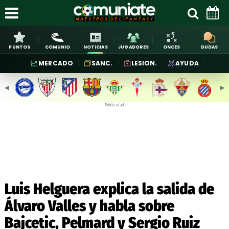
PUNTOS
COMUNIO
NOTICIAS
JUGADORES
ONCES
DUDAS
MERCADO
SANC.
LESION.
AYUDA
◀︎
▶︎
Publicidad
Luis Helguera explica la salida de
Álvaro Valles y habla sobre
Bajcetic, Pelmard y Sergio Ruiz