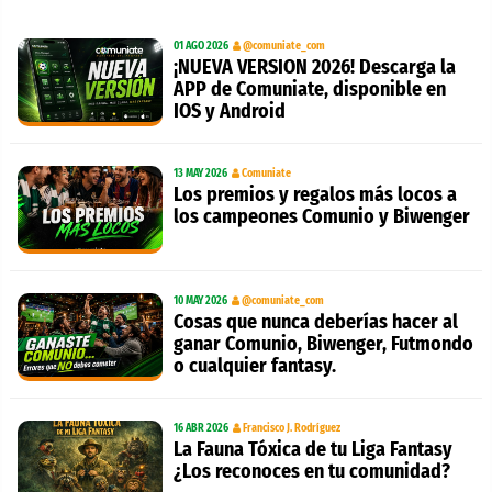
01 AGO 2026
@comuniate_com
¡NUEVA VERSION 2026! Descarga la
APP de Comuniate, disponible en
IOS y Android
13 MAY 2026
Comuniate
Los premios y regalos más locos a
los campeones Comunio y Biwenger
10 MAY 2026
@comuniate_com
Cosas que nunca deberías hacer al
ganar Comunio, Biwenger, Futmondo
o cualquier fantasy.
16 ABR 2026
Francisco J. Rodríguez
La Fauna Tóxica de tu Liga Fantasy
¿Los reconoces en tu comunidad?