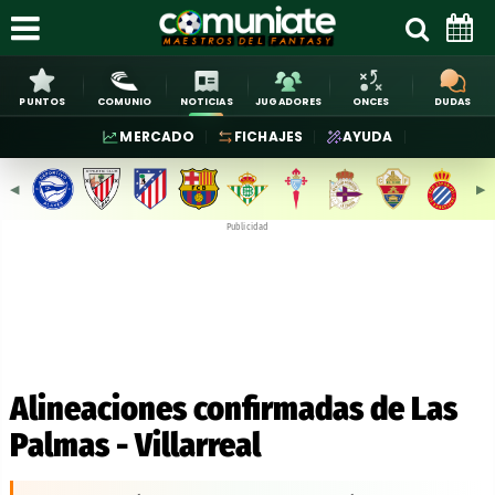
PUNTOS
COMUNIO
NOTICIAS
JUGADORES
ONCES
DUDAS
MERCADO
FICHAJES
AYUDA
◀︎
▶︎
Publicidad
Alineaciones confirmadas de Las
Palmas - Villarreal