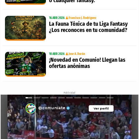
o cualquier fantasy.
16 ABR 2026
Francisco J. Rodríguez
La Fauna Tóxica de tu Liga Fantasy
¿Los reconoces en tu comunidad?
10 ABR 2026
Jose A. Durán
¡Novedad en Comunio! Llegan las
ofertas anónimas
Publicidad
@comuniate
Ver perfil
Ver perfil