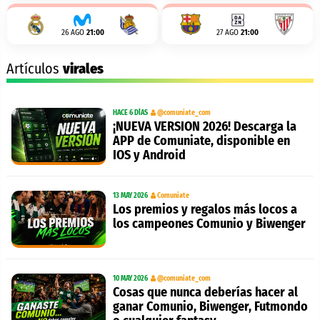
26 AGO
21:00
27 AGO
21:00
Artículos
virales
HACE 6 DÍAS
@comuniate_com
¡NUEVA VERSION 2026! Descarga la
APP de Comuniate, disponible en
IOS y Android
13 MAY 2026
Comuniate
Los premios y regalos más locos a
los campeones Comunio y Biwenger
10 MAY 2026
@comuniate_com
Cosas que nunca deberías hacer al
ganar Comunio, Biwenger, Futmondo