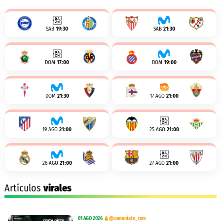
SAB
19:30
SAB
21:30
DOM
17:00
DOM
19:00
DOM
21:30
17 AGO
21:00
19 AGO
21:00
25 AGO
21:00
26 AGO
21:00
27 AGO
21:00
Artículos
virales
01 AGO 2026
@comuniate_com