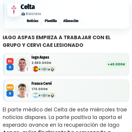
Celta
🏟️
Balaídos
Noticias
Plantilla
Alineación
IAGO ASPAS EMPIEZA A TRABAJAR CON EL
GRUPO Y CERVI CAE LESIONADO
Iago Aspas
DL
2.650.000€
+40.000€
0
0
0
Franco Cervi
MD
170.000€
0
0
0
El parte médico del Celta de este miércoles trae
noticias dispares. La parte positiva la aporta el
esperado avance en la recuperación de Iago