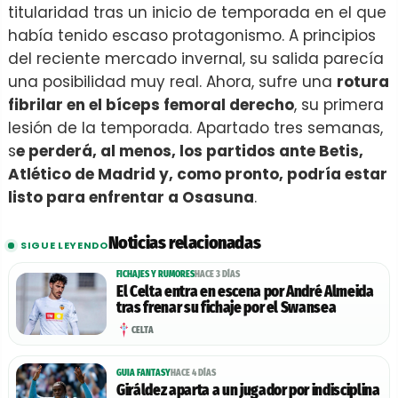
titularidad tras un inicio de temporada en el que
había tenido escaso protagonismo. A principios
del reciente mercado invernal, su salida parecía
una posibilidad muy real. Ahora, sufre una
rotura
fibrilar en el bíceps femoral derecho
, su primera
lesión de la temporada. Apartado tres semanas,
s
e perderá, al menos, los partidos ante Betis,
Atlético de Madrid y, como pronto, podría estar
listo para enfrentar a Osasuna
.
Noticias relacionadas
SIGUE LEYENDO
FICHAJES Y RUMORES
HACE 3 DÍAS
El Celta entra en escena por André Almeida
tras frenar su fichaje por el Swansea
CELTA
GUIA FANTASY
HACE 4 DÍAS
Giráldez aparta a un jugador por indisciplina