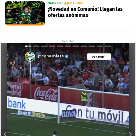
10 ABR 2026
Jose A. Durán
¡Novedad en Comunio! Llegan las
ofertas anónimas
Publicidad
@comuniate
Ver perfil
Ver perfil