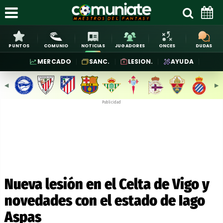
PUNTOS
COMUNIO
NOTICIAS
JUGADORES
ONCES
DUDAS
MERCADO
SANC.
LESION.
AYUDA
◀︎
▶︎
Publicidad
Nueva lesión en el Celta de Vigo y
novedades con el estado de Iago
Aspas