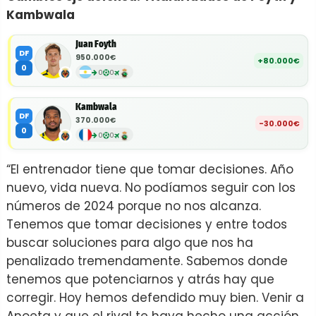
Kambwala
Juan Foyth
DF
950.000€
+80.000€
0
0
0
Kambwala
DF
370.000€
-30.000€
0
0
0
“El entrenador tiene que tomar decisiones. Año
nuevo, vida nueva. No podíamos seguir con los
números de 2024 porque no nos alcanza.
Tenemos que tomar decisiones y entre todos
buscar soluciones para algo que nos ha
penalizado tremendamente. Sabemos donde
tenemos que potenciarnos y atrás hay que
corregir. Hoy hemos defendido muy bien. Venir a