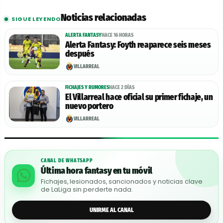
Noticias relacionadas
SIGUE LEYENDO
ALERTA FANTASY
HACE 16 HORAS
Alerta Fantasy: Foyth reaparece seis meses
después
VILLARREAL
FICHAJES Y RUMORES
HACE 2 DÍAS
El Villarreal hace oficial su primer fichaje, un
nuevo portero
VILLARREAL
CANAL DE WHATSAPP
Última hora fantasy en tu móvil
Fichajes, lesionados, sancionados y noticias clave
de LaLiga sin perderte nada.
UNIRME AL CANAL