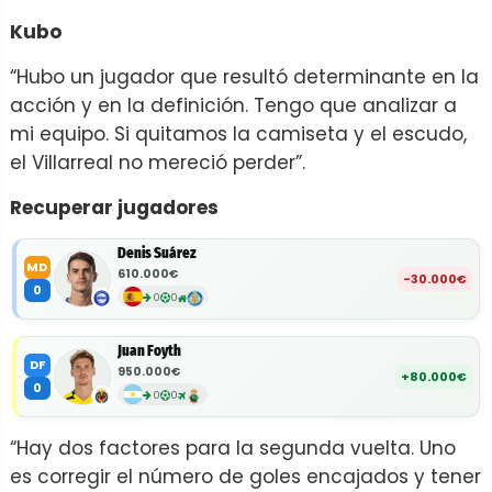
Kubo
“Hubo un jugador que resultó determinante en la
acción y en la definición. Tengo que analizar a
mi equipo. Si quitamos la camiseta y el escudo,
el Villarreal no mereció perder”.
Recuperar jugadores
Denis Suárez
MD
610.000€
-30.000€
0
0
0
Juan Foyth
DF
950.000€
+80.000€
0
0
0
“Hay dos factores para la segunda vuelta. Uno
es corregir el número de goles encajados y tener