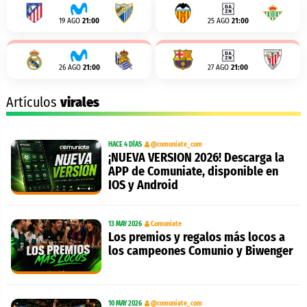
19 AGO
21:00
25 AGO
21:00
26 AGO
21:00
27 AGO
21:00
Artículos
virales
HACE 4 DÍAS
@comuniate_com
¡NUEVA VERSION 2026! Descarga la
APP de Comuniate, disponible en
IOS y Android
13 MAY 2026
Comuniate
Los premios y regalos más locos a
los campeones Comunio y Biwenger
10 MAY 2026
@comuniate_com