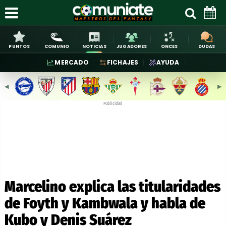
PUNTOS
COMUNIO
NOTICIAS
JUGADORES
ONCES
DUDAS
MERCADO
FICHAJES
AYUDA
◀︎
▶︎
Publicidad
Marcelino explica las titularidades
de Foyth y Kambwala y habla de
Kubo y Denis Suárez