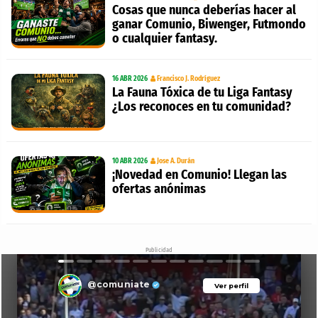
Cosas que nunca deberías hacer al
ganar Comunio, Biwenger, Futmondo
o cualquier fantasy.
16 ABR 2026
Francisco J. Rodríguez
La Fauna Tóxica de tu Liga Fantasy
¿Los reconoces en tu comunidad?
10 ABR 2026
Jose A. Durán
¡Novedad en Comunio! Llegan las
ofertas anónimas
Publicidad
@comuniate
Ver perfil
Ver perfil