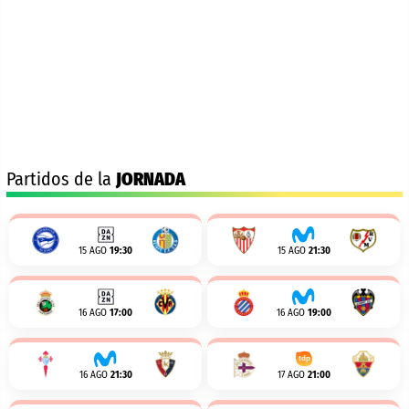
Partidos de la
JORNADA
15 AGO
19:30
15 AGO
21:30
16 AGO
17:00
16 AGO
19:00
16 AGO
21:30
17 AGO
21:00