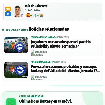
Ruiz de Galarreta
MD
3.360.000€
0
0
0
Noticias relacionadas
SIGUE LEYENDO
CONVOCATORIAS JORNADA
17 MAY 2025
Jugadores convocados para el partido
Valladolid y Alavés. Jornada 37.
VALLADOLID
PREVIA JORNADA 26/27
16 MAY 2025
Previa, alineaciones probables y consejos
fantasy del Valladolid - Alavés. Jornada 37
de LaLiga.
VALLADOLID
CANAL DE WHATSAPP
Última hora fantasy en tu móvil