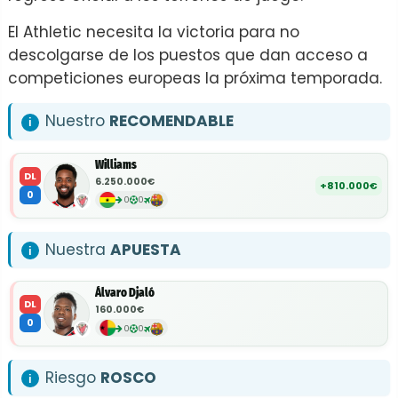
El Athletic necesita la victoria para no
descolgarse de los puestos que dan acceso a
competiciones europeas la próxima temporada.
Nuestro
RECOMENDABLE
Williams
DL
6.250.000€
+810.000€
0
0
0
Nuestra
APUESTA
Álvaro Djaló
DL
160.000€
0
0
0
Riesgo
ROSCO