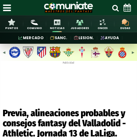
PUNTOS
COMUNIO
NOTICIAS
JUGADORES
ONCES
DUDAS
MERCADO
SANC.
LESION.
AYUDA
◀︎
▶︎
Publicidad
Previa, alineaciones probables y
consejos fantasy del Valladolid -
Athletic. Jornada 13 de LaLiga.