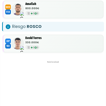
Amallah
MD
800.000€
113
0
0
Riesgo
ROSCO
David Torres
DF
330.000€
53
0
0
Publicidad