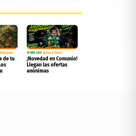
. Rodríguez
10 ABR 2026
Jose A. Durán
a de tu
¡Novedad en Comunio!
Los
Llegan las ofertas
tu
anónimas