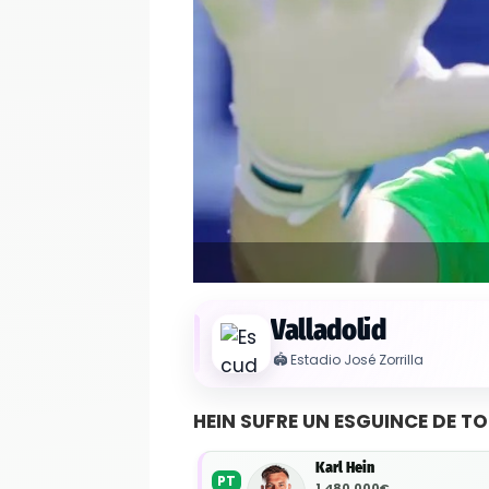
Valladolid
🏟️
Estadio José Zorrilla
HEIN SUFRE UN ESGUINCE DE TO
Karl Hein
PT
1.480.000€