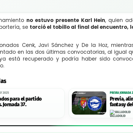
renamiento
no estuvo presente Karl Hein
, quien ad
portería, se
torció el tobillo al final del encuentro,
ionados Cenk, Javi Sánchez y De la Hoz, mientr
ntado en las dos últimas convocatorias, al igual 
: ya está recuperado y podría haber sido convoc
o.
das
AY 2025
PREVIA JORNADA 2
dos para el partido
Previa, al
. Jornada 37.
fantasy del
LaLiga.
VALLADOLID