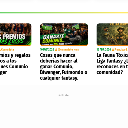
Comuniate
10 MAY 2026
@comuniate_com
16 ABR 2026
Francisco J
mios y regalos
Cosas que nunca
La Fauna Tóxic
os a los
deberías hacer al
Liga Fantasy ¿
nes Comunio
ganar Comunio,
reconoces en 
nger
Biwenger, Futmondo o
comunidad?
cualquier fantasy.
Publicidad