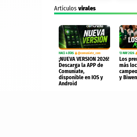
Artículos
virales
HACE 4 DÍAS
@comuniate_com
13 MAY 2026
¡NUEVA VERSION 2026!
Los pre
Descarga la APP de
más loc
Comuniate,
campeo
disponible en IOS y
y Biwe
Android