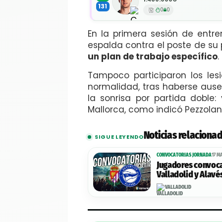
131
0
0
En la primera sesión de ent
espalda contra el poste de su 
un plan de trabajo específico
.
Tampoco participaron los les
normalidad, tras haberse ause
la sonrisa por partida doble
Mallorca, como indicó Pezzolan
Noticias relaciona
SIGUE LEYENDO
CONVOCATORIAS JORNADA
17 M
Jugadores convoca
Valladolid y Alavés
VALLADOLID