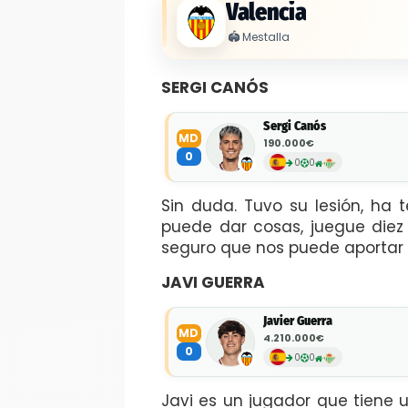
Valencia
🏟️
Mestalla
SERGI CANÓS
Sergi Canós
MD
190.000€
0
0
0
Sin duda. Tuvo su lesión, ha
puede dar cosas, juegue diez 
seguro que nos puede aportar 
JAVI GUERRA
Javier Guerra
MD
4.210.000€
0
0
0
Javi es un jugador que tiene un