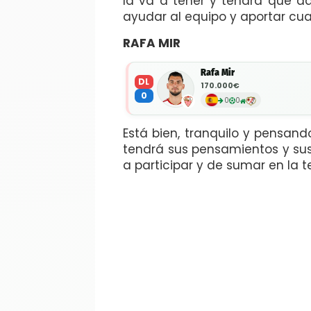
la va a tener y tendrá que da
ayudar al equipo y aportar cua
RAFA MIR
Rafa Mir
DL
170.000€
0
0
0
Está bien, tranquilo y pensan
tendrá sus pensamientos y sus
a participar y de sumar en la 