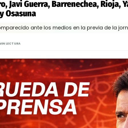
, Javi Guerra, Barrenechea, Rioja, Ya
 y Osasuna
omparecido ante los medios en la previa de la jor
MIN LECTURA