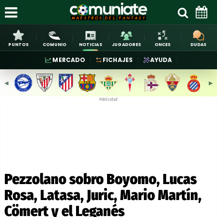
PUNTOS
COMUNIO
NOTICIAS
JUGADORES
ONCES
DUDAS
MERCADO
FICHAJES
AYUDA
◀︎
▶︎
Publicidad
Pezzolano sobro Boyomo, Lucas
Rosa, Latasa, Juric, Mario Martín,
Cömert y el Leganés