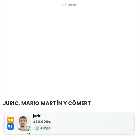
Publicidad
JURIC, MARIO MARTÍN Y CÖMERT
Juric
MD
460.000€
82
0
0