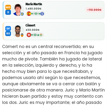
Mario Martín
MD
1.480.000€
-110.000€
0
0
0
Cömert
DF
430.000€
80
1
2
Cömert no es un central reconvertido; en su
selección y el año pasado en Francia ha jugado
mucho de pivote. También ha jugado de lateral
en la selección, izquierdo y derecho, y lo ha
hecho muy bien para lo que necesitaban, y
podemos usarlo ahí según lo que necesitemos,
aunque obviamente se va a cerrar con balón y
posicionarse de otra manera. Juric y Mario Martín
hicieron buen partido y estoy muy contento con
los dos. Juric es muy importante; el año pasado