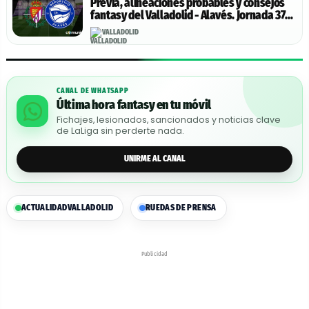
Previa, alineaciones probables y consejos
fantasy del Valladolid - Alavés. Jornada 37
de LaLiga.
VALLADOLID
CANAL DE WHATSAPP
Última hora fantasy en tu móvil
Fichajes, lesionados, sancionados y noticias clave
de LaLiga sin perderte nada.
UNIRME AL CANAL
ACTUALIDAD
VALLADOLID
RUEDAS DE PRENSA
Publicidad