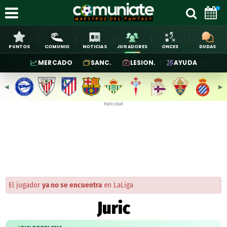
PUNTOS
COMUNIO
NOTICIAS
JUGADORES
ONCES
DUDAS
MERCADO
SANC.
LESION.
AYUDA
◀︎
▶︎
Publicidad
El jugador
ya no se encuentra
en LaLiga
Juric