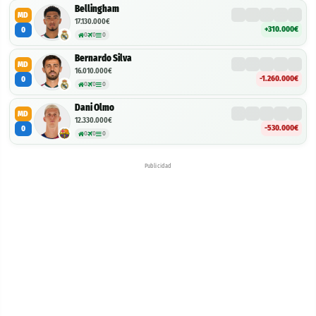
Bellingham
MD
17.130.000€
+310.000€
0
0
0
0
Bernardo Silva
MD
16.010.000€
-1.260.000€
0
0
0
0
Dani Olmo
MD
12.330.000€
-530.000€
0
0
0
0
Publicidad