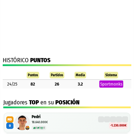
HISTÓRICO
PUNTOS
Puntos
Partidos
Media
Sistema
24/25
82
26
3.2
Sportmonks
Jugadores
TOP
en su
POSICIÓN
Pedri
MD
18.640.000€
-1.230.000€
0
0
0
0