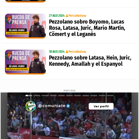
27 AGO 2024
PericoFantasy
Pezzolano sobro Boyomo, Lucas
Rosa, Latasa, Juric, Mario Martín,
Cömert y el Leganés
18 AGO 2024
PericoFantasy
Pezzolano sobre Latasa, Hein, Juric,
Kennedy, Amallah y el Espanyol
Publicidad
@comuniate
Ver perfil
Ver perfil