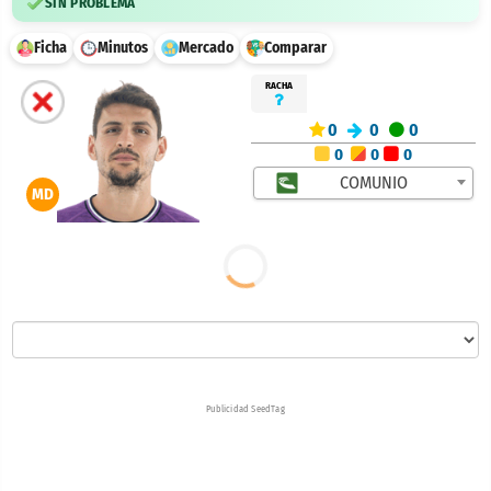
SIN PROBLEMA
Ficha
Minutos
Mercado
Comparar
RACHA
0
0
0
0
0
0
COMUNIO
MD
Publicidad SeedTag