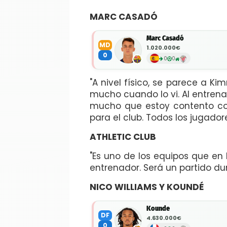
MARC CASADÓ
Marc Casadó
MD
1.020.000€
0
0
0
"A nivel físico, se parece a K
mucho cuando lo vi. Al entrena
mucho que estoy contento con
para el club. Todos los jugado
ATHLETIC CLUB
"Es uno de los equipos que en 
entrenador. Será un partido dur
NICO WILLIAMS Y KOUNDÉ
Kounde
DF
4.630.000€
0