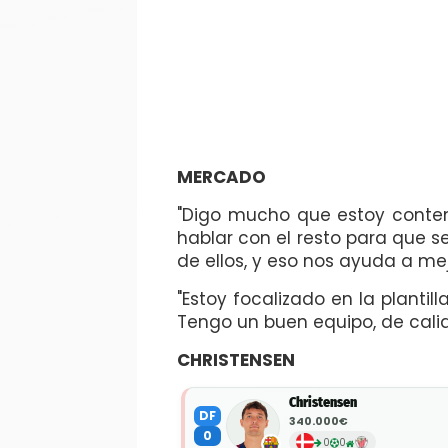
MERCADO
"Digo mucho que estoy conten
hablar con el resto para que s
de ellos, y eso nos ayuda a mej
"Estoy focalizado en la planti
Tengo un buen equipo, de cali
CHRISTENSEN
Christensen
DF
340.000€
0
0
0