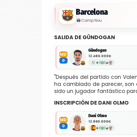
Barcelona
🏟️
Camp Nou
SALIDA DE GÜNDOGAN
Gündogan
MD
12.480.000€
0
0
0
"Después del partido con Vale
ha cambiado de parecer, son 
sido un jugador fantástico par
INSCRIPCIÓN DE DANI OLMO
Dani Olmo
MD
12.860.000€
0
0
0